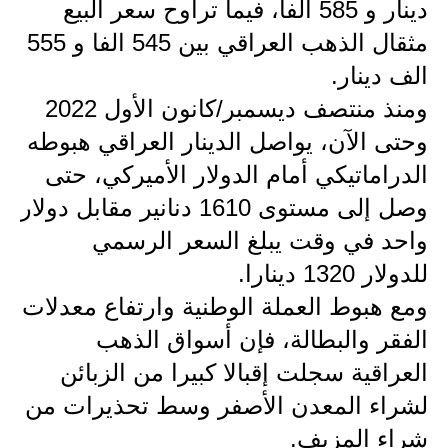
المرحلة الابتدائية
دينار و 585 ألفاً، فيما تراوح سعر البيع
مثقال الذهب العراقي بين 545 الفا و 555
المرحلة المتوسطة
الف دينار.
المرحلة الاعدادية
ومنذ منتصف ديسمبر/كانون الأول 2022
مرشحات
وحتى الآن، يواصل الدينار العراقي هبوطه
الدراماتيكي أمام الدولار الأميركي، حتى
المرحلة الابتدائية
وصل إلى مستوى 1610 دنانير مقابل دولار
المرحلة المتوسطة
واحد في وقت يبلغ السعر الرسمي
للدولار 1320 دينارا.
المرحلة الاعدادية
ومع هبوط العملة الوطنية وارتفاع معدلات
كتب مدرسية
الفقر والبطالة، فإن أسواق الذهب
المرحلة الابتدائية
العراقية سجلت إقبالا كبيرا من الزبائن
لشراء المعدن الأصفر وسط تحذيرات من
المرحلة المتوسطة
شراء المزيف.