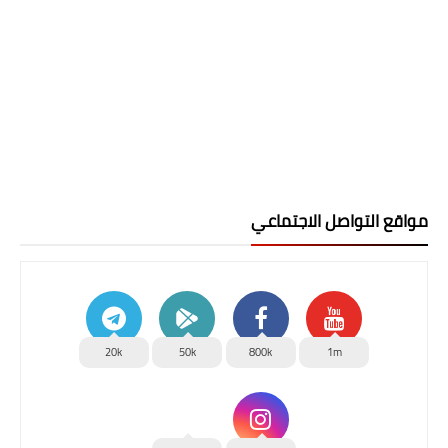
مواقع التواصل الاجتماعي
20k
50k
800k
1m