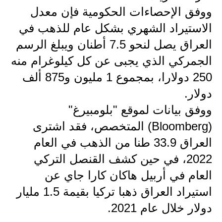
المرحلة الاعدادية
ووفق الإحصاءات الحكومية فإن معدل
الاستيراد الشهري بشكل عام للذهب في
ملازم دراسية
العراق يصل لنحو 7.5 أطنان ويبلغ الرسم
المرحلة الابتدائية
الجمركي الذي يجبى عن كل كيلوغرام منه
المرحلة المتوسطة
250 دولارا، بمجموع 1 مليون و875 ألف
دولار.
المرحلة الاعدادية
ووفق بيانات لموقع "بلومبيرغ"
دروس
(Bloomberg) المتخصص، فقد اشترى
العراق 33.9 طنا من الذهب في العام
المرحلة الابتدائية
2022، في حين كشف القنصل التركي
المرحلة المتوسطة
العام في أربيل هاكان كارا جاي عن
المرحلة الاعدادية
استيراد العراق ذهبا تركيا بقيمة 1.5 مليار
دولار خلال عام 2021.
مواضيع انشاء