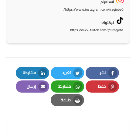
صحة وطب
انستغرام:
https://www.instagram.com/iraqjobs0/
فن ومشاهير
تيكتوك:
العامة
https://www.tiktok.com/@iraqjobs
نشر
تغريد
مشاركة
LinkedIn
Twitter
Facebook
حفظ
مشاركة
إرسال
Email
Whatsapp
Pinterest
طباعة
Print