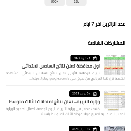
900K
25k
عدد الزائرين اخر 7 ايام
المشاركات الشائعة
21 مايو 2024
اول محافظة تعلن نتائج السادس الابتدائي
تربية الرصافة الأولى تعلن نتائج السادس الابتدائي لمشاهدة
النتيجة نزل هذا البرنامج من سوق بلي https://play.google.com/s…
01 يوليو 2022
وزارة التربية... تعلن نتائج امتحانات الثالث متوسط
كشف مصدر في وزارة التربية، اليوم الجمعة، اكمال تصحيح الوزارة
الدفاتر الامتحانية لجميع مواد مرحلة الثالث المتوسط باستثنا…
09 فبراير 2020