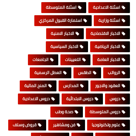
اسئلة الاعدادية
اسئلة المتوسطة
اسئلة وزارية
استمارة القبول المركزي
الاخبار الاقتصادية
الاخبار الامنية
الاخبار الرياضية
الاخبار السياسية
الاخبار العامة
التعيينات
الجامعات
الرواتب
الطقس
العطل الرسمية
العقود والاجور
المدارس
المنح المالية
دروس
دروس الابتدائية
دروس الاعدادية
دروس المتوسطة
صحة وطب
علوم وتكنولوجيا
فن ومشاهير
قروض وسلف