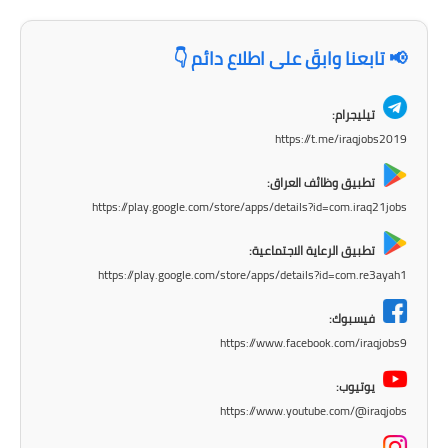
المرحلة الابتدائية
📢 تابعنا وابقَ على اطلاع دائم 👇
المرحلة المتوسطة
تيليجرام:
المرحلة الاعدادية
https://t.me/iraqjobs2019
الجامعات
تطبيق وظائف العراق:
https://play.google.com/store/apps/details?id=com.iraq21jobs
اخبار وقرارات وزارة التعليم
العالي
تطبيق الرعاية الاجتماعية:
https://play.google.com/store/apps/details?id=com.re3ayah1
استمارة القبول المركزي
فيسبوك:
نتائج القبول المركزي
https://www.facebook.com/iraqjobs9
الطقس
يوتيوب:
https://www.youtube.com/@iraqjobs
العطل