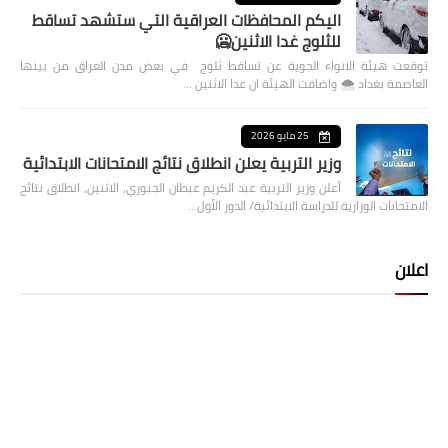
اليكم المحافظات العراقية التي ستشهد تساقط
للثلوج غدا الاثنين🥶
توقعت هيئة الانواء الجوية عن تساقط ثلوج في بعض مدن العراق من بينها
العاصمة بغداد ⁦🌨️⁩ واضافت الهيئة ان غدا الاثنين …
25 مايو 2026
وزير التربية يعلن انطلاق نتائج الامتحانات الابتدائية
أعلن وزير التربية عبد الكريم عبطان الجبوري، الاثنين، انطلاق نتائج
الامتحانات الوزارية للدراسة الابتدائية/ الدور الأول…
اعلان