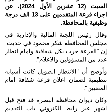
السبت (12 تشرين الأول 2024)، عن
الاخبار الاقتصادية
اجراء قرعة المتقدمين على 13 الف درجة
الاخبار الرياضية
وظيفية بالمحافظة.
المدارس
وقال رئيس اللجنة المالية والإدارية في
مجلس المحافظة شكر محمود في حديث
اخبار وقرارات وزارة التربية
إن "القرعة جرت بكل شفافية وامام انظار
نتائج الامتحانات
عدد من المسؤولين والاعلام".
المرحلة الابتدائية
وأوضح أن "الانتظار الطويل كانت أسبابه
المرحلة المتوسطة
تنظيمية لضمان اعلان قرعة شفافة امام
المعنيين".
المرحلة الاعدادية
وكان ديوان محافظة البصرة قد فتح قبل
اسئلة وزارية
اشهر عبر رابط الكتروني باب التقديم