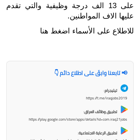
المرحلة الابتدائية
على 13 الف درجة وظيفية والتي تقدم
المرحلة المتوسطة
عليها الاف المواطنين.
المرحلة الاعدادية
للاطلاع على الأسماء اضغط
هنا
مرشحات
المرحلة الابتدائية
📢 تابعنا وابقَ على اطلاع دائم 👇
المرحلة المتوسطة
المرحلة الاعدادية
تيليجرام:
https://t.me/iraqjobs2019
كتب مدرسية
تطبيق وظائف العراق:
المرحلة الابتدائية
https://play.google.com/store/apps/details?id=com.iraq21jobs
المرحلة المتوسطة
تطبيق الرعاية الاجتماعية: