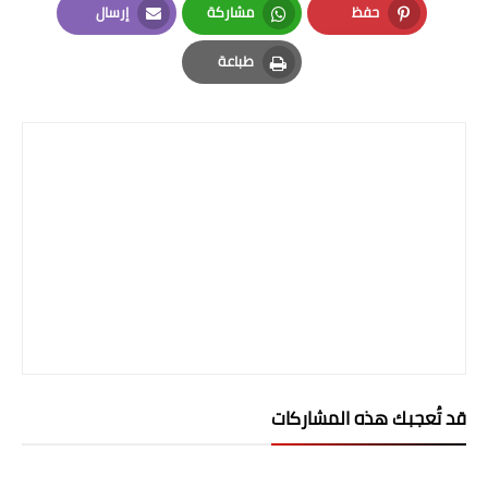
حفظ
مشاركة
إرسال
المرحلة الابتدائية
Email
Whatsapp
Pinterest
طباعة
المرحلة المتوسطة
Print
المرحلة الاعدادية
الجامعات
اخبار وقرارات وزارة التعليم
العالي
استمارة القبول المركزي
نتائج القبول المركزي
الطقس
قد تُعجبك هذه المشاركات
العطل