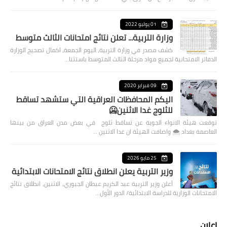
01 يوليو 2022
وزارة التربية... تعلن نتائج امتحانات الثالث متوسط
كشف مصدر في وزارة التربية، اليوم الجمعة، اكمال تصحيح الوزارة
الدفاتر الامتحانية لجميع مواد مرحلة الثالث المتوسط باستثنا…
09 فبراير 2020
اليكم المحافظات العراقية التي ستشهد تساقط
للثلوج غدا الاثنين🥶
توقعت هيئة الانواء الجوية عن تساقط ثلوج في بعض مدن العراق من بينها
العاصمة بغداد ⁦🌨️⁩ واضافت الهيئة ان غدا الاثنين …
25 مايو 2026
وزير التربية يعلن انطلاق نتائج الامتحانات الابتدائية
أعلن وزير التربية عبد الكريم عبطان الجبوري، الاثنين، انطلاق نتائج
الامتحانات الوزارية للدراسة الابتدائية/ الدور الأول…
اعلان