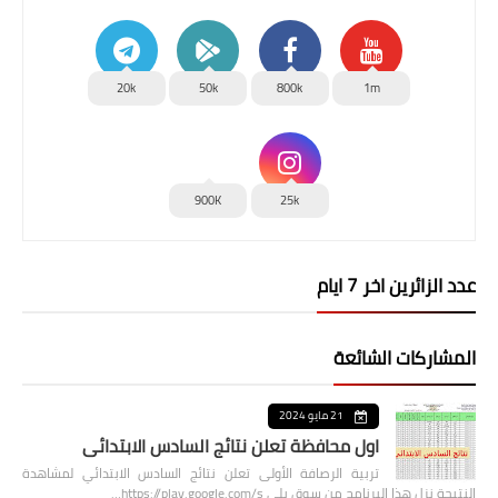
20k
50k
800k
1m
900K
25k
عدد الزائرين اخر 7 ايام
المشاركات الشائعة
21 مايو 2024
اول محافظة تعلن نتائج السادس الابتدائي
تربية الرصافة الأولى تعلن نتائج السادس الابتدائي لمشاهدة
النتيجة نزل هذا البرنامج من سوق بلي https://play.google.com/s…