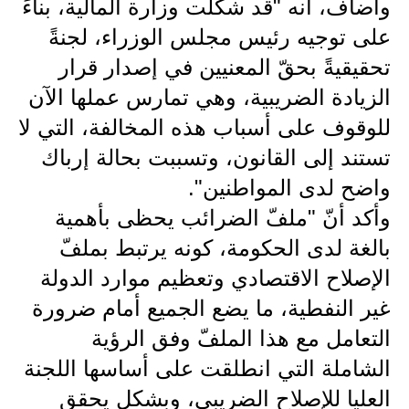
المرحلة الابتدائية
وأضاف، انه "قد شكلت وزارة المالية، بناءً
على توجيه رئيس مجلس الوزراء، لجنةً
المرحلة المتوسطة
تحقيقيةً بحقّ المعنيين في إصدار قرار
المرحلة الاعدادية
الزيادة الضريبية، وهي تمارس عملها الآن
للوقوف على أسباب هذه المخالفة، التي لا
مرشحات
تستند إلى القانون، وتسببت بحالة إرباك
المرحلة الابتدائية
واضح لدى المواطنين".
المرحلة المتوسطة
وأكد أنّ "ملفّ الضرائب يحظى بأهمية
بالغة لدى الحكومة، كونه يرتبط بملفّ
المرحلة الاعدادية
الإصلاح الاقتصادي وتعظيم موارد الدولة
كتب مدرسية
غير النفطية، ما يضع الجميع أمام ضرورة
التعامل مع هذا الملفّ وفق الرؤية
المرحلة الابتدائية
الشاملة التي انطلقت على أساسها اللجنة
المرحلة المتوسطة
العليا للإصلاح الضريبي، وبشكل يحقق