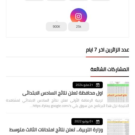
900K
25k
عدد الزائرين اخر 7 ايام
المشاركات الشائعة
21 مايو 2024
اول محافظة تعلن نتائج السادس الابتدائي
تربية الرصافة الأولى تعلن نتائج السادس الابتدائي لمشاهدة
النتيجة نزل هذا البرنامج من سوق بلي https://play.google.com/s…
01 يوليو 2022
وزارة التربية... تعلن نتائج امتحانات الثالث متوسط