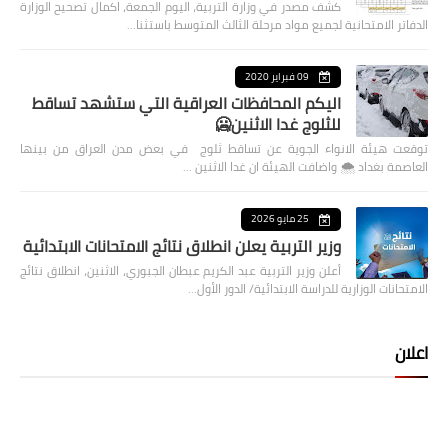
كشف مصدر في وزارة التربية، اليوم الجمعة، اكمال تصحيح الوزارة
الدفاتر الامتحانية لجميع مواد مرحلة الثالث المتوسط باستثنا…
09 فبراير 2020
اليكم المحافظات العراقية التي ستشهد تساقط
للثلوج غدا الاثنين🥶
توقعت هيئة الانواء الجوية عن تساقط ثلوج في بعض مدن العراق من بينها
العاصمة بغداد ⁦🌨️⁩ واضافت الهيئة ان غدا الاثنين …
25 مايو 2026
وزير التربية يعلن انطلاق نتائج الامتحانات الابتدائية
أعلن وزير التربية عبد الكريم عبطان الجبوري، الاثنين، انطلاق نتائج
الامتحانات الوزارية للدراسة الابتدائية/ الدور الأول…
اعلان