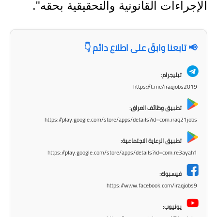
المرحلة الابتدائية
الإجراءات القانونية والتحقيقية بحقه".
المرحلة المتوسطة
📢 تابعنا وابقَ على اطلاع دائم 👇
المرحلة الاعدادية
مرشحات
تيليجرام:
https://t.me/iraqjobs2019
المرحلة الابتدائية
تطبيق وظائف العراق:
المرحلة المتوسطة
https://play.google.com/store/apps/details?id=com.iraq21jobs
المرحلة الاعدادية
تطبيق الرعاية الاجتماعية:
https://play.google.com/store/apps/details?id=com.re3ayah1
كتب مدرسية
فيسبوك:
المرحلة الابتدائية
https://www.facebook.com/iraqjobs9
المرحلة المتوسطة
يوتيوب: