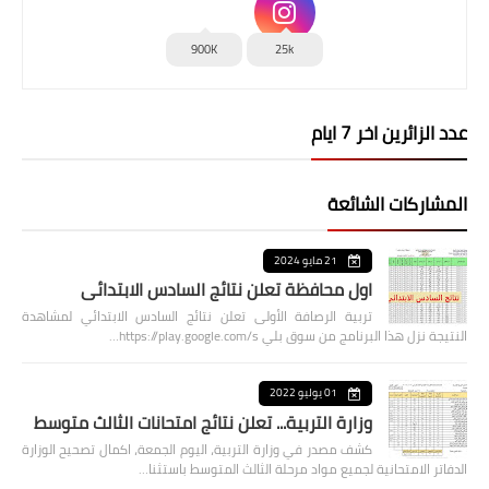
900K
25k
عدد الزائرين اخر 7 ايام
المشاركات الشائعة
21 مايو 2024
اول محافظة تعلن نتائج السادس الابتدائي
تربية الرصافة الأولى تعلن نتائج السادس الابتدائي لمشاهدة
النتيجة نزل هذا البرنامج من سوق بلي https://play.google.com/s…
01 يوليو 2022
وزارة التربية... تعلن نتائج امتحانات الثالث متوسط
كشف مصدر في وزارة التربية، اليوم الجمعة، اكمال تصحيح الوزارة
الدفاتر الامتحانية لجميع مواد مرحلة الثالث المتوسط باستثنا…