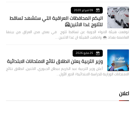
09 فبراير 2020
اليكم المحافظات العراقية التي ستشهد تساقط
للثلوج غدا الاثنين🥶
توقعت هيئة الانواء الجوية عن تساقط ثلوج في بعض مدن العراق من بينها
العاصمة بغداد ⁦🌨️⁩ واضافت الهيئة ان غدا الاثنين …
25 مايو 2026
وزير التربية يعلن انطلاق نتائج الامتحانات الابتدائية
أعلن وزير التربية عبد الكريم عبطان الجبوري، الاثنين، انطلاق نتائج
الامتحانات الوزارية للدراسة الابتدائية/ الدور الأول…
اعلان