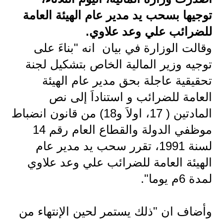
توجيها بسحب يد مدير عام الهيئة العامة
الاخبار الاقتصادية
للضرائب علي وعد علاوي.
الاخبار الرياضية
وقالت الوزارة في بيان انه "بناءَ على
توجيه وزير المالية الخاص بتشكيل لجنة
المدارس
تحقيقية عاجلة بحق مدير عام الهيئة
اخبار وقرارات وزارة التربية
العامة للضرائب و استناداَ إلى نص
نتائج الامتحانات
المادتين ( 17، اولاَ و18) من قانون انضباط
موظفي الدولة والقطاع العام رقم 14
المرحلة الابتدائية
لسنة 1991، تقرر سحب يد مدير عام
المرحلة المتوسطة
الهيئة العامة للضرائب علي وعد علاوي
المرحلة الاعدادية
لمدة 6م يوما".
اسئلة وزارية
وأضاف ان "ذلك يستمر لحين الإنتهاء من