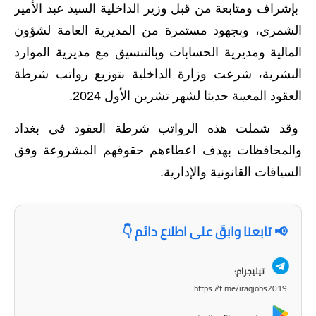
بإشراف ومتابعة من قبل وزير الداخلية السيد عبد الأمير
الاخبار الاقتصادية
الشمري، وبجهود مستمرة من المديرية العامة لشؤون
المالية ومديرية الحسابات وبالتنسيق مع مديرية الموارد
الاخبار الرياضية
البشرية، شرعت وزارة الداخلية بتوزيع رواتب شرطة
المدارس
العقود المعينة حديثا لشهر تشرين الأول 2024.
اخبار وقرارات وزارة التربية
وقد شملت هذه الرواتب شرطة العقود في بغداد
والمحافظات بهدف اعطاءهم حقوقهم المشروعة وفق
نتائج الامتحانات
السياقات القانونية والإدارية.
المرحلة الابتدائية
المرحلة المتوسطة
📢 تابعنا وابقَ على اطلاع دائم 👇
المرحلة الاعدادية
تيليجرام:
اسئلة وزارية
https://t.me/iraqjobs2019