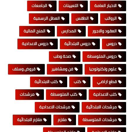
الاخبار العامة
التعيينات
الجامعات
الرواتب
الطقس
العطل الرسمية
العقود والاجور
المدارس
المنح المالية
دروس
دروس الابتدائية
دروس الاعدادية
دروس المتوسطة
صحة وطب
علوم وتكنولوجيا
فن ومشاهير
قروض وسلف
قطع اراضي
كتب
كتب الابتدائية
كتب الاعدادية
كتب المتوسطة
مرشحات
مرشحات الابتدائية
مرشحات الاعدادية
مرشحات المتوسطة
ملازم
ملازم الابتدائية