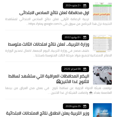
21 مايو 2024
اول محافظة تعلن نتائج السادس الابتدائي
تربية الرصافة الأولى تعلن نتائج السادس الابتدائي لمشاهدة
النتيجة نزل هذا البرنامج من سوق بلي https://play.google.com/s…
01 يوليو 2022
وزارة التربية... تعلن نتائج امتحانات الثالث متوسط
كشف مصدر في وزارة التربية، اليوم الجمعة، اكمال تصحيح الوزارة
الدفاتر الامتحانية لجميع مواد مرحلة الثالث المتوسط باستثنا…
09 فبراير 2020
اليكم المحافظات العراقية التي ستشهد تساقط
للثلوج غدا الاثنين🥶
توقعت هيئة الانواء الجوية عن تساقط ثلوج في بعض مدن العراق من بينها
العاصمة بغداد ⁦🌨️⁩ واضافت الهيئة ان غدا الاثنين …
25 مايو 2026
وزير التربية يعلن انطلاق نتائج الامتحانات الابتدائية