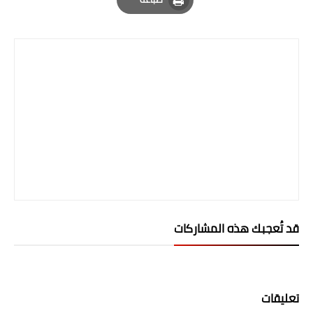
المرحلة الابتدائية
Print
المرحلة المتوسطة
المرحلة الاعدادية
الجامعات
اخبار وقرارات وزارة التعليم
العالي
استمارة القبول المركزي
قد تُعجبك هذه المشاركات
نتائج القبول المركزي
الطقس
العطل
تعليقات