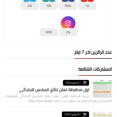
20k
50k
800k
1m
900K
25k
عدد الزائرين اخر 7 ايام
المشاركات الشائعة
21 مايو 2024
اول محافظة تعلن نتائج السادس الابتدائي
تربية الرصافة الأولى تعلن نتائج السادس الابتدائي لمشاهدة
النتيجة نزل هذا البرنامج من سوق بلي https://play.google.com/s…
01 يوليو 2022