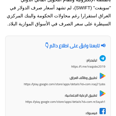
المرحلة الابتدائية
"سويفت" (SWIFT)، لم تشهد أسعار صرف الدولار في
المرحلة المتوسطة
العراق استقرارا رغم محاولات الحكومة والبنك المركزي
السيطرة على سعر الصرف في الأسواق الموازية البلاد.
المرحلة الاعدادية
مرشحات
📢 تابعنا وابقَ على اطلاع دائم 👇
المرحلة الابتدائية
المرحلة المتوسطة
تيليجرام:
https://t.me/iraqjobs2019
المرحلة الاعدادية
تطبيق وظائف العراق:
كتب مدرسية
https://play.google.com/store/apps/details?id=com.iraq21jobs
تطبيق الرعاية الاجتماعية:
المرحلة الابتدائية
https://play.google.com/store/apps/details?id=com.re3ayah1
المرحلة المتوسطة
فيسبوك: