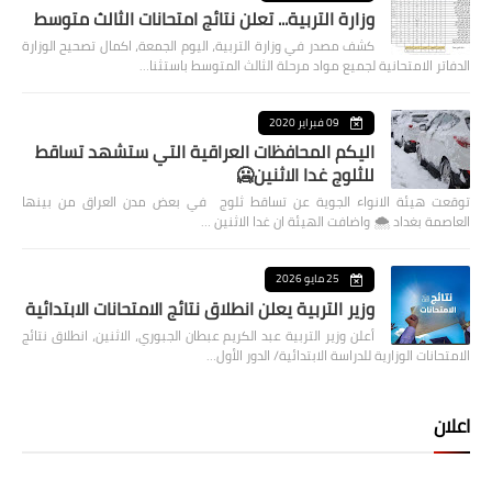
وزارة التربية... تعلن نتائج امتحانات الثالث متوسط
كشف مصدر في وزارة التربية، اليوم الجمعة، اكمال تصحيح الوزارة
الدفاتر الامتحانية لجميع مواد مرحلة الثالث المتوسط باستثنا…
09 فبراير 2020
اليكم المحافظات العراقية التي ستشهد تساقط
للثلوج غدا الاثنين🥶
توقعت هيئة الانواء الجوية عن تساقط ثلوج في بعض مدن العراق من بينها
العاصمة بغداد ⁦🌨️⁩ واضافت الهيئة ان غدا الاثنين …
25 مايو 2026
وزير التربية يعلن انطلاق نتائج الامتحانات الابتدائية
أعلن وزير التربية عبد الكريم عبطان الجبوري، الاثنين، انطلاق نتائج
الامتحانات الوزارية للدراسة الابتدائية/ الدور الأول…
اعلان