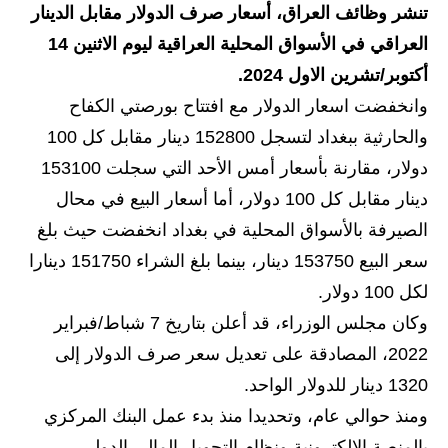
تنشر وظائف العراق، أسعار صرف الدولار مقابل الدينار
الاخبار الاقتصادية
العراقي في الأسواق المحلية العراقية ليوم الاثنين 14
أكتوبر/تشرين الاول 2024.
الاخبار الرياضية
وانخفضت اسعار الدولار مع افتتاح بورصتي الكفاح
المدارس
والحارثية ببغداد لتسجل 152800 دينار مقابل كل 100
دولار، مقارنة بأسعار أمس الأحد التي سجلت 153100
اخبار وقرارات وزارة التربية
دينار مقابل كل 100 دولار، أما أسعار البيع في محال
نتائج الامتحانات
الصيرفة بالأسواق المحلية في بغداد انخفضت حيث بلغ
سعر البيع 153750 دينار، بينما بلغ الشراء 151750 دينارا
المرحلة الابتدائية
لكل 100 دولار.
المرحلة المتوسطة
وكان مجلس الوزراء، قد أعلن بتاريخ 7 شباط/فبراير
2022، المصادقة على تعديل سعر صرف الدولار إلى
المرحلة الاعدادية
1320 دينار للدولار الواحد.
اسئلة وزارية
ومنذ حوالي عام، وتحديدا منذ بدء عمل البنك المركزي
بالمنصة الإلكترونية ونظام التحويل المالي الدولي