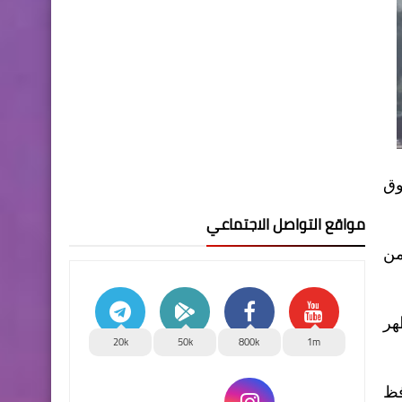
وق
مواقع التواصل الاجتماعي
من
هر
20k
50k
800k
1m
فظ