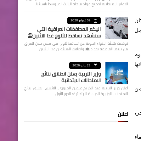
الدفاتر الامتحانية لجميع مواد مرحلة الثالث المتوسط باستثنا…
ان
09 فبراير 2020
اليكم المحافظات العراقية التي
مل
ستشهد تساقط للثلوج غدا الاثنين🥶
توقعت هيئة الانواء الجوية عن تساقط ثلوج في بعض مدن العراق
من بينها العاصمة بغداد ⁦🌨️⁩ واضافت الهيئة ان غدا الاثنين …
وم
ها
25 مايو 2026
وزير التربية يعلن انطلاق نتائج
الامتحانات الابتدائية
أعلن وزير التربية عبد الكريم عبطان الجبوري، الاثنين، انطلاق نتائج
من
الامتحانات الوزارية للدراسة الابتدائية/ الدور الأول…
اعلان
ر،
اء