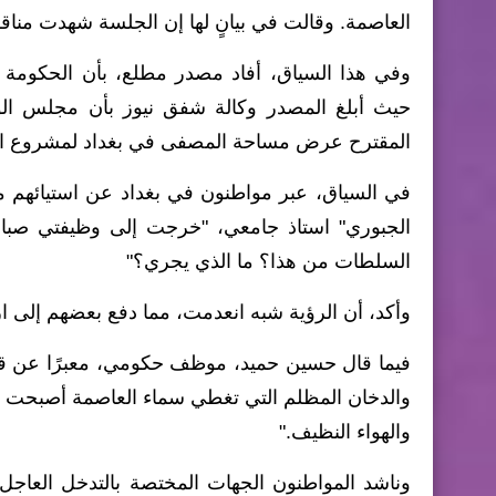
العاصمة. وقالت في بيانٍ لها إن الجلسة شهدت منا
وفي هذا السياق، أفاد مصدر مطلع، بأن الحكومة ا
حيث أبلغ المصدر وكالة شفق نيوز بأن مجلس الو
المقترح عرض مساحة المصفى في بغداد لمشروع اس
في السياق، عبر مواطنون في بغداد عن استيائهم من
الجبوري" استاذ جامعي، "خرجت إلى وظيفتي صباحا
السلطات من هذا؟ ما الذي يجري؟"
وأكد، أن الرؤية شبه انعدمت، مما دفع بعضهم إلى ار
فيما قال حسين حميد، موظف حكومي، معبرًا عن قل
والدخان المظلم التي تغطي سماء العاصمة أصبحت جزءً
والهواء النظيف."
وناشد المواطنون الجهات المختصة بالتدخل العاجل