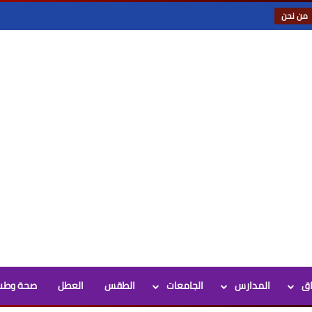
من نحن
اق
المدارس
الجامعات
الطقس
العطل
صحة وطب