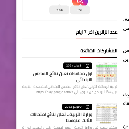
900K
25k
ة،
من
عدد الزائرين اخر 7 ايام
المشاركات الشائعة
اس
ين
21 مايو 2024
اول محافظة تعلن نتائج السادس
الابتدائي
تربية الرصافة الأولى تعلن نتائج السادس الابتدائي لمشاهدة النتيجة
نزل هذا البرنامج من سوق بلي https://play.google.com/s…
وث
اء
01 يوليو 2022
وزارة التربية... تعلن نتائج امتحانات
الثالث متوسط
ين
كشف مصدر في وزارة التربية، اليوم الجمعة، اكمال تصحيح الوزارة