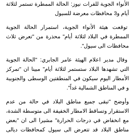
الأنواء الجوية للفرات نيوز: الحالة الممطرة تستمر لثلاثة
الاخبار الاقتصادية
أيام و3 محافظات معرضة للسيول
الاخبار الرياضية
توقعت هيئة الأنواء الجوية، استمرار الحالة الجوية
الممطرة في البلاد لثلاثة أيام" محذرة من "تعرض ثلاث
المدارس
محافظات الى سيول".
اخبار وقرارات وزارة التربية
وقال مدير اعلام الهيئة عامر الجابري: "الحالة الجوية
نتائج الامتحانات
التي تشهدها البلاد ستستمر لثلاثة أيام" مبينا ان "تمركز
الأمطار اليوم سيكون في المنطقتين الوسطى والجنوبية
المرحلة الابتدائية
و في المناطق الشمالية غداً".
المرحلة المتوسطة
وأوضح "تبقى جميع مناطق البلاد في حالة من عدم
المرحلة الاعدادية
الاستقرار وتساقط الامطار الخفيفة الى متوسطة الشدة،
مع انخفاض في درجات الحرارة" مشيرا الى ان "بعض
اسئلة وزارية
مناطق البلاد قد تتعرض الى سيول كمحافظات ديالى