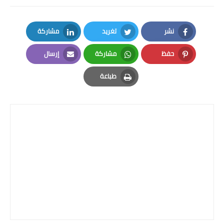
المرحلة الابتدائية
نشر
تغريد
مشاركة
المرحلة المتوسطة
LinkedIn
Twitter
Facebook
حفظ
مشاركة
إرسال
المرحلة الاعدادية
Email
Whatsapp
Pinterest
طباعة
الجامعات
Print
اخبار وقرارات وزارة التعليم
العالي
استمارة القبول المركزي
نتائج القبول المركزي
الطقس
العطل