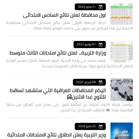
21 مايو 2024
اول محافظة تعلن نتائج السادس الابتدائي
تربية الرصافة الأولى تعلن نتائج السادس الابتدائي لمشاهدة
النتيجة نزل هذا البرنامج من سوق بلي https://play.google.com/s…
01 يوليو 2022
وزارة التربية... تعلن نتائج امتحانات الثالث متوسط
كشف مصدر في وزارة التربية، اليوم الجمعة، اكمال تصحيح الوزارة
الدفاتر الامتحانية لجميع مواد مرحلة الثالث المتوسط باستثنا…
09 فبراير 2020
اليكم المحافظات العراقية التي ستشهد تساقط
للثلوج غدا الاثنين🥶
توقعت هيئة الانواء الجوية عن تساقط ثلوج في بعض مدن العراق من بينها
العاصمة بغداد ⁦🌨️⁩ واضافت الهيئة ان غدا الاثنين …
25 مايو 2026
وزير التربية يعلن انطلاق نتائج الامتحانات الابتدائية