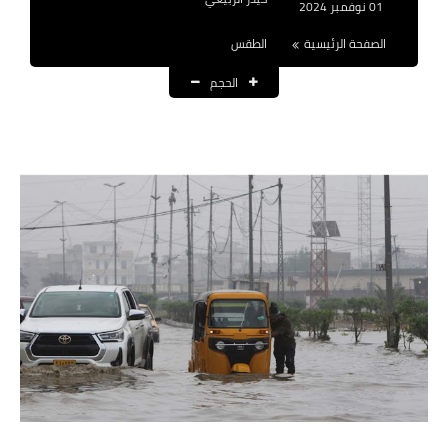
01 نوفمبر 2024
نتائج التعيينات
الصفحة الرئيسية
الطقس
العقود والاجور اليومية
الحجم
الرواتب والقروض
الرواتب
القروض والسلف
المنح المالية
قطع الاراضي
اخبار العراق
الاخبار السياسية
الاخبار الامنية