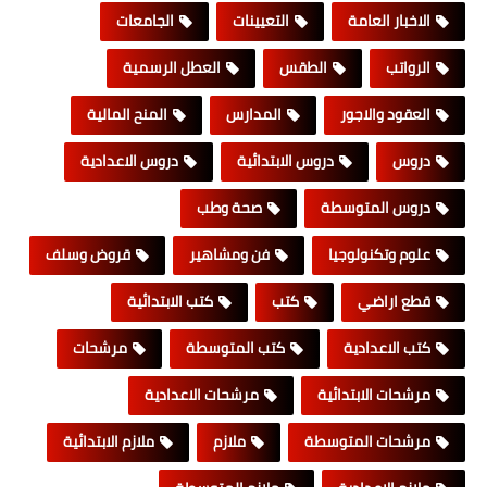
الاخبار العامة
التعيينات
الجامعات
الرواتب
الطقس
العطل الرسمية
العقود والاجور
المدارس
المنح المالية
دروس
دروس الابتدائية
دروس الاعدادية
دروس المتوسطة
صحة وطب
علوم وتكنولوجيا
فن ومشاهير
قروض وسلف
قطع اراضي
كتب
كتب الابتدائية
كتب الاعدادية
كتب المتوسطة
مرشحات
مرشحات الابتدائية
مرشحات الاعدادية
مرشحات المتوسطة
ملازم
ملازم الابتدائية