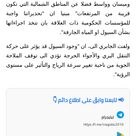
المرحلة الابتدائية
وميسان وواسط فضلا عن المناطق الشمالية التي تكون
قريبة من المرتفعات" مبنيا ان "تحذيراتنا واجبة
المرحلة المتوسطة
للمؤسسات الحكومية ذات العلاقة بان تتخذ اجراءاتها
المرحلة الاعدادية
بشأن السيول او المياه الجارفة".
مرشحات
ولفت الجابري الى، ان "وجود السيول قد يؤثر على حركة
التنقل البري والأجواء الحرجة تؤدي الى توقف الملاحة
المرحلة الابتدائية
الجوية من ناحية تغيير سرعة الرياح والتأثير على مستوى
المرحلة المتوسطة
الرؤية".
المرحلة الاعدادية
كتب مدرسية
📢 تابعنا وابقَ على اطلاع دائم 👇
المرحلة الابتدائية
تيليجرام:
https://t.me/iraqjobs2019
المرحلة المتوسطة