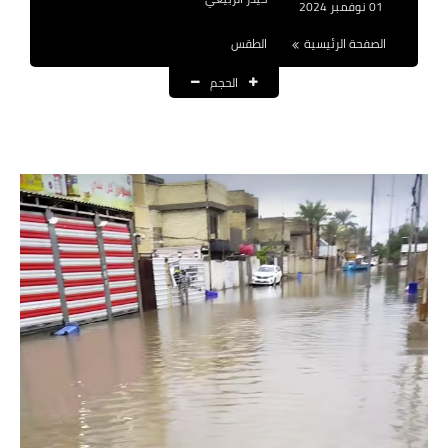
01 نوفمبر 2024
نتائج التعيينات
الصفحة الرئيسية
الطقس
العقود والاجور اليومية
الحجم
الرواتب والقروض
الرواتب
القروض والسلف
المنح المالية
قطع الاراضي
اخبار العراق
الاخبار السياسية
الاخبار الامنية