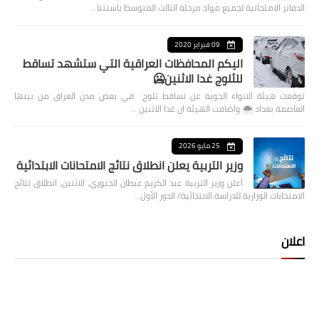
الدفاتر الامتحانية لجميع مواد مرحلة الثالث المتوسط باستثنا…
09 فبراير 2020
اليكم المحافظات العراقية التي ستشهد تساقط
للثلوج غدا الاثنين🥶
توقعت هيئة الانواء الجوية عن تساقط ثلوج في بعض مدن العراق من بينها
العاصمة بغداد ⁦🌨️⁩ واضافت الهيئة ان غدا الاثنين …
25 مايو 2026
وزير التربية يعلن انطلاق نتائج الامتحانات الابتدائية
أعلن وزير التربية عبد الكريم عبطان الجبوري، الاثنين، انطلاق نتائج
الامتحانات الوزارية للدراسة الابتدائية/ الدور الأول…
اعلان