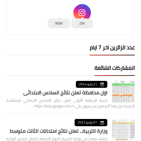
900K
25k
عدد الزائرين اخر 7 ايام
المشاركات الشائعة
21 مايو 2024
اول محافظة تعلن نتائج السادس الابتدائي
تربية الرصافة الأولى تعلن نتائج السادس الابتدائي لمشاهدة
النتيجة نزل هذا البرنامج من سوق بلي https://play.google.com/s…
01 يوليو 2022
وزارة التربية... تعلن نتائج امتحانات الثالث متوسط
كشف مصدر في وزارة التربية، اليوم الجمعة، اكمال تصحيح الوزارة