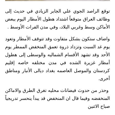
الاخبار الاقتصادية
توقع الراصد الجوي علي الجابر الزيادي في حديث إلى
وظائف العراق متوقعاً اشتداد هطول الأمطار اليوم ببعض
الاخبار الرياضية
الأماكن وسط وغربي البلاد، وفي مدن الفرات الأوسط .
المدارس
واضاف ستكون بشكل متفاوت وقد تتوقف الأمطار وتعود
اخبار وقرارات وزارة التربية
يوم غد السبت وتزداد ذروة تعمق المنخفض الممطر يوم
الأحد وقد تشهد الأقسام الشماليه والوسطى إلى هطول
نتائج الامتحانات
أمطار غزيرة الشده في مدن مختلفه خاصه إقليم
المرحلة الابتدائية
كردستان والموصل العاصمه بغداد ديالى الأنبار ومناطق
أخرى.
المرحلة المتوسطة
وحذر من حدوث فيضانات محليه تغرق الطرق والاماكن
المرحلة الاعدادية
المنخفضه وفيما قال ان المنخفض قد يبدأ ينحسر تدريجياً
اسئلة وزارية
صباح الاثنين