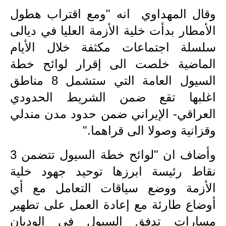
المرحلة الاعدادية
وقال المهداوي انه "ومع اقتراب هطول
الأمطار بدأت خلية الأزمة العليا في ديالى
ملازم دراسية
سلسلة اجتماعات مكثفة خلال الأيام
المرحلة الابتدائية
الماضية خلصت الى إقرار لوائح خطة
المرحلة المتوسطة
السيول العامة التي ستشمل 8 مناطق
اغلبها تقع ضمن الشريط الحدودي
المرحلة الاعدادية
العراقي- الإيراني ضمن حدود مدن مندلي
دروس
وقزانية وصولا الى قراهما
".
المرحلة الابتدائية
وأضاف ان "لوائح خطة السيول تتضمن 3
المرحلة المتوسطة
نقاط رئيسة ابرزها توحيد جهود خلية
الأزمة ووضع سياقات التعامل مع أي
المرحلة الاعدادية
أوضاع طارئة مع إعادة العمل على تطهير
مواضيع انشاء
مسارات تدفق السيول في الوديان