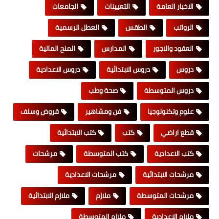
الاخبار العامة
التعيينات
الجامعات
الرواتب
الطقس
العطل الرسمية
العقود والاجور
المدارس
المنح المالية
دروس
دروس الابتدائية
دروس الاعدادية
دروس المتوسطة
صحة وطب
علوم وتكنولوجيا
فن ومشاهير
قروض وسلف
قطع اراضي
كتب
كتب الابتدائية
كتب الاعدادية
كتب المتوسطة
مرشحات
مرشحات الابتدائية
مرشحات الاعدادية
مرشحات المتوسطة
ملازم
ملازم الابتدائية
ملازم الاعدادية
ملازم المتوسطة