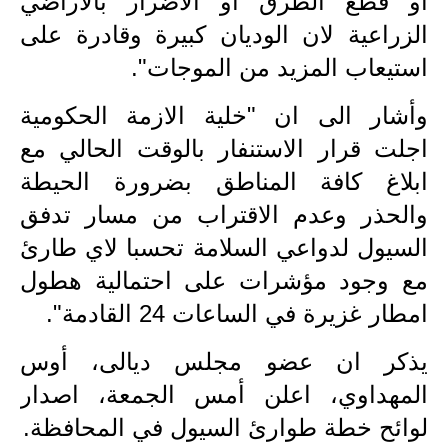
او قطع الطرق او الاضرار بالأراضي
المرحلة الابتدائية
الزراعية لان الوديان كبيرة وقادرة على
المرحلة المتوسطة
استيعاب المزيد من الموجات".
المرحلة الاعدادية
وأشار الى ان "خلية الازمة الحكومية
مرشحات
اجلت قرار الاستنفار بالوقت الحالي مع
ابلاغ كافة المناطق بضرورة الحيطة
المرحلة الابتدائية
والحذر وعدم الاقتراب من مسار تدفق
المرحلة المتوسطة
السيول لدواعي السلامة تحسبا لاي طارئ
المرحلة الاعدادية
مع وجود مؤشرات على احتمالية هطول
امطار غزيرة في الساعات 24 القادمة".
كتب مدرسية
يذكر ان عضو مجلس ديالى، أوس
المرحلة الابتدائية
المهداوي، اعلن أمس الجمعة، اصدار
المرحلة المتوسطة
لوائح خطة طوارئ السيول في المحافظة
.