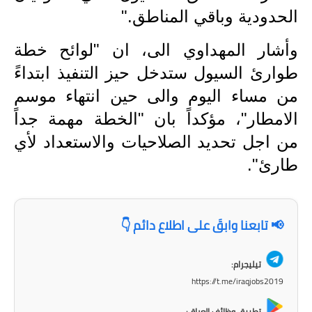
الحدودية وباقي المناطق
".
المرحلة الابتدائية
وأشار المهداوي الى، ان "لوائح خطة
المرحلة المتوسطة
طوارئ السيول ستدخل حيز التنفيذ ابتداءً
المرحلة الاعدادية
من مساء اليوم والى حين انتهاء موسم
الجامعات
الامطار"، مؤكداً بان "الخطة مهمة جداً
من اجل تحديد الصلاحيات والاستعداد لأي
اخبار وقرارات وزارة التعليم
العالي
طارئ".
استمارة القبول المركزي
📢 تابعنا وابقَ على اطلاع دائم 👇
نتائج القبول المركزي
الطقس
تيليجرام:
https://t.me/iraqjobs2019
العطل
تطبيق وظائف العراق: