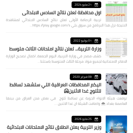
21 مايو 2024
اول محافظة تعلن نتائج السادس الابتدائي
تربية الرصافة الأولى تعلن نتائج السادس الابتدائي لمشاهدة
النتيجة نزل هذا البرنامج من سوق بلي https://play.google.com/s…
01 يوليو 2022
وزارة التربية... تعلن نتائج امتحانات الثالث متوسط
كشف مصدر في وزارة التربية، اليوم الجمعة، اكمال تصحيح الوزارة
الدفاتر الامتحانية لجميع مواد مرحلة الثالث المتوسط باستثنا…
09 فبراير 2020
اليكم المحافظات العراقية التي ستشهد تساقط
للثلوج غدا الاثنين🥶
توقعت هيئة الانواء الجوية عن تساقط ثلوج في بعض مدن العراق من بينها
العاصمة بغداد ⁦🌨️⁩ واضافت الهيئة ان غدا الاثنين …
25 مايو 2026
وزير التربية يعلن انطلاق نتائج الامتحانات الابتدائية