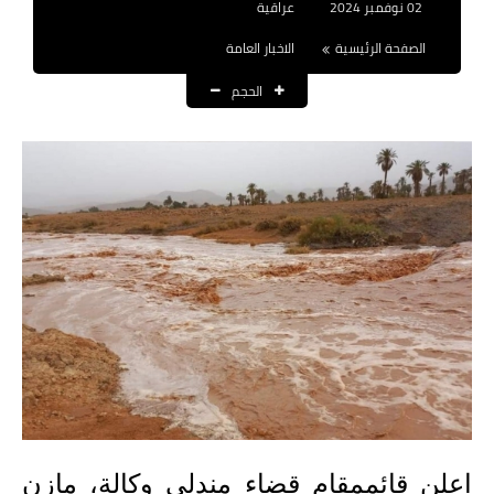
02 نوفمبر 2024
عراقية
نتائج التعيينات
الصفحة الرئيسية
الاخبار العامة
العقود والاجور اليومية
الحجم
الرواتب والقروض
الرواتب
القروض والسلف
المنح المالية
قطع الاراضي
اخبار العراق
الاخبار السياسية
الاخبار الامنية
اعلن قائممقام قضاء مندلي وكالة، مازن