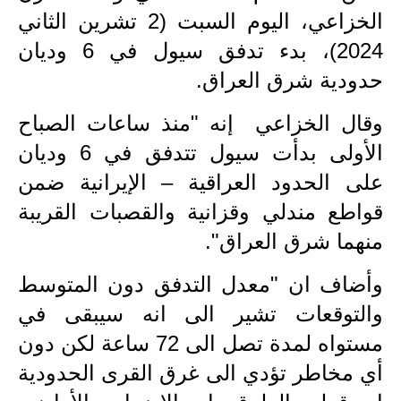
الخزاعي، اليوم السبت (2 تشرين الثاني
الاخبار الاقتصادية
2024)، بدء تدفق سيول في 6 وديان
الاخبار الرياضية
حدودية شرق العراق.
المدارس
وقال الخزاعي إنه "منذ ساعات الصباح
الأولى بدأت سيول تتدفق في 6 وديان
اخبار وقرارات وزارة التربية
على الحدود العراقية – الإيرانية ضمن
نتائج الامتحانات
قواطع مندلي وقزانية والقصبات القريبة
المرحلة الابتدائية
منهما شرق العراق".
المرحلة المتوسطة
وأضاف ان "معدل التدفق دون المتوسط
والتوقعات تشير الى انه سيبقى في
المرحلة الاعدادية
مستواه لمدة تصل الى 72 ساعة لكن دون
اسئلة وزارية
أي مخاطر تؤدي الى غرق القرى الحدودية