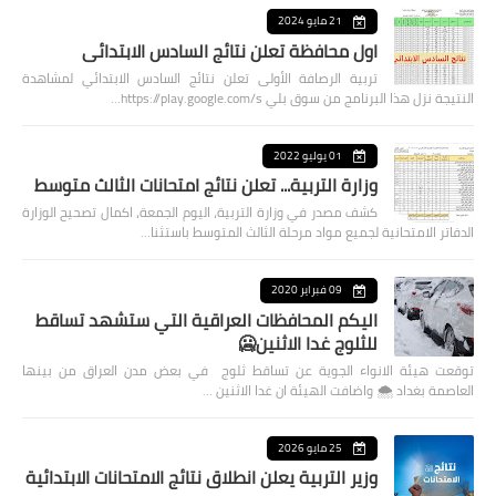
21 مايو 2024
اول محافظة تعلن نتائج السادس الابتدائي
تربية الرصافة الأولى تعلن نتائج السادس الابتدائي لمشاهدة
النتيجة نزل هذا البرنامج من سوق بلي https://play.google.com/s…
01 يوليو 2022
وزارة التربية... تعلن نتائج امتحانات الثالث متوسط
كشف مصدر في وزارة التربية، اليوم الجمعة، اكمال تصحيح الوزارة
الدفاتر الامتحانية لجميع مواد مرحلة الثالث المتوسط باستثنا…
09 فبراير 2020
اليكم المحافظات العراقية التي ستشهد تساقط
للثلوج غدا الاثنين🥶
توقعت هيئة الانواء الجوية عن تساقط ثلوج في بعض مدن العراق من بينها
العاصمة بغداد ⁦🌨️⁩ واضافت الهيئة ان غدا الاثنين …
25 مايو 2026
وزير التربية يعلن انطلاق نتائج الامتحانات الابتدائية