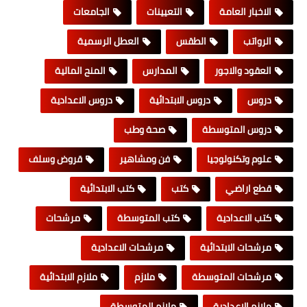
الاخبار العامة
التعيينات
الجامعات
الرواتب
الطقس
العطل الرسمية
العقود والاجور
المدارس
المنح المالية
دروس
دروس الابتدائية
دروس الاعدادية
دروس المتوسطة
صحة وطب
علوم وتكنولوجيا
فن ومشاهير
قروض وسلف
قطع اراضي
كتب
كتب الابتدائية
كتب الاعدادية
كتب المتوسطة
مرشحات
مرشحات الابتدائية
مرشحات الاعدادية
مرشحات المتوسطة
ملازم
ملازم الابتدائية
ملازم الاعدادية
ملازم المتوسطة