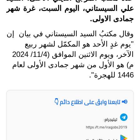
علي السيستاني، اليوم السبت، غرة شهر
الاخبار الاقتصادية
جمادى الاولى.
الاخبار الرياضية
وقال مكتبُ السيد السيستاني في بيان إن
المدارس
"يوم غدٍ الأحد هو المكمّل لشهر ربيع
الآخر، ويوم الاثنين الموافق (11/4/ 2024
اخبار وقرارات وزارة التربية
م) هو الأول من شهر جمادى الأولى لعام
نتائج الامتحانات
1446 للهجرة".
المرحلة الابتدائية
المرحلة المتوسطة
📢 تابعنا وابقَ على اطلاع دائم 👇
المرحلة الاعدادية
تيليجرام:
اسئلة وزارية
https://t.me/iraqjobs2019