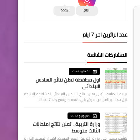
900K
25k
عدد الزائرين اخر 7 ايام
المشاركات الشائعة
21 مايو 2024
اول محافظة تعلن نتائج السادس
الابتدائي
تربية الرصافة الأولى تعلن نتائج السادس الابتدائي لمشاهدة النتيجة
نزل هذا البرنامج من سوق بلي https://play.google.com/s…
01 يوليو 2022
وزارة التربية... تعلن نتائج امتحانات
الثالث متوسط
كشف مصدر في وزارة التربية، اليوم الجمعة، اكمال تصحيح الوزارة