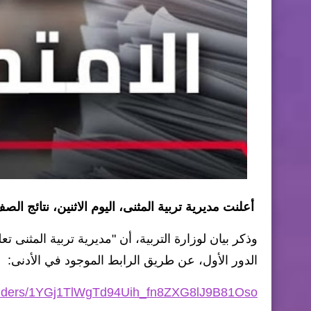
أعلنت مديرية تربية المثنى، اليوم الاثنين، نتائج الصف السادس الاب
الدور الأول، عن طريق الرابط الموجود في الأدنى:
e/folders/1YGj1TlWgTd94Uih_fn8ZXG8lJ9B81Oso