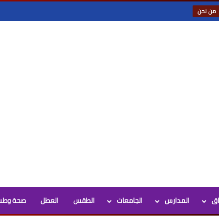
من نحن
اق
المدارس
الجامعات
الطقس
العطل
صحة وطب