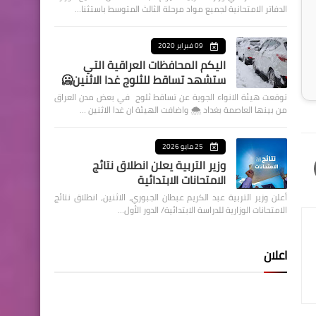
الدفاتر الامتحانية لجميع مواد مرحلة الثالث المتوسط باستثنا…
09 فبراير 2020
اليكم المحافظات العراقية التي
ستشهد تساقط للثلوج غدا الاثنين🥶
توقعت هيئة الانواء الجوية عن تساقط ثلوج في بعض مدن العراق
من بينها العاصمة بغداد ⁦🌨️⁩ واضافت الهيئة ان غدا الاثنين …
25 مايو 2026
وزير التربية يعلن انطلاق نتائج
الامتحانات الابتدائية
أعلن وزير التربية عبد الكريم عبطان الجبوري، الاثنين، انطلاق نتائج
الامتحانات الوزارية للدراسة الابتدائية/ الدور الأول…
اعلان