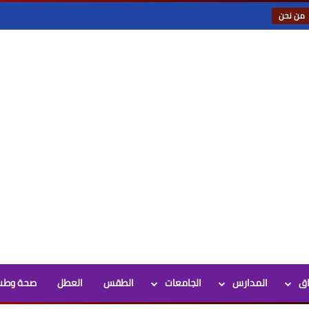
من نحن
اق
المدارس
الجامعات
الطقس
العطل
صحة وطب