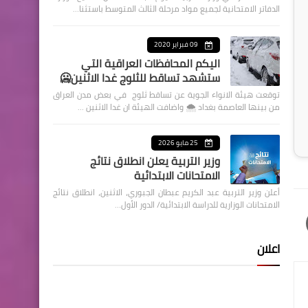
الدفاتر الامتحانية لجميع مواد مرحلة الثالث المتوسط باستثنا…
09 فبراير 2020
اليكم المحافظات العراقية التي
ستشهد تساقط للثلوج غدا الاثنين🥶
توقعت هيئة الانواء الجوية عن تساقط ثلوج في بعض مدن العراق
من بينها العاصمة بغداد ⁦🌨️⁩ واضافت الهيئة ان غدا الاثنين …
25 مايو 2026
وزير التربية يعلن انطلاق نتائج
الامتحانات الابتدائية
أعلن وزير التربية عبد الكريم عبطان الجبوري، الاثنين، انطلاق نتائج
الامتحانات الوزارية للدراسة الابتدائية/ الدور الأول…
اعلان