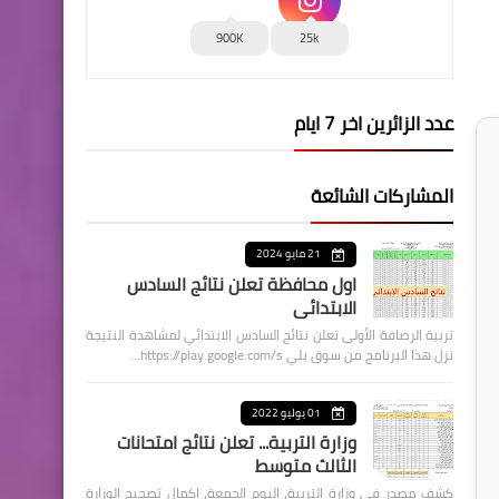
900K
25k
عدد الزائرين اخر 7 ايام
المشاركات الشائعة
21 مايو 2024
اول محافظة تعلن نتائج السادس
الابتدائي
تربية الرصافة الأولى تعلن نتائج السادس الابتدائي لمشاهدة النتيجة
نزل هذا البرنامج من سوق بلي https://play.google.com/s…
01 يوليو 2022
وزارة التربية... تعلن نتائج امتحانات
الثالث متوسط
كشف مصدر في وزارة التربية، اليوم الجمعة، اكمال تصحيح الوزارة