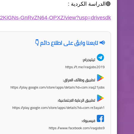
🟢الدراسة الكردية :
mEg2KiGNs-GnRvZN64-OPXZ/view?usp=drivesdk
📢 تابعنا وابقَ على اطلاع دائم 👇
تيليجرام:
https://t.me/iraqjobs2019
تطبيق وظائف العراق:
https://play.google.com/store/apps/details?id=com.iraq21jobs
تطبيق الرعاية الاجتماعية:
https://play.google.com/store/apps/details?id=com.re3ayah1
فيسبوك:
https://www.facebook.com/iraqjobs9