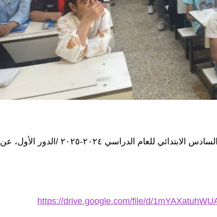
وزارة التربية / مديرية تربية ديالى تعلن نتائج الصف السادس الابتدائي للعام الدراسي ٢٠٢٤-٢٠٢٥ /الدور الأول، عن
https://drive.google.com/file/d/1mYAXatuh