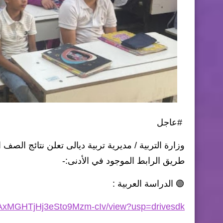
#عاجل
طريق الرابط الموجود في الأدنى:-
🟢 الدراسة العربية :
WUAxMGHTjHj3eSto9Mzm-cIv/view?usp=drivesdk