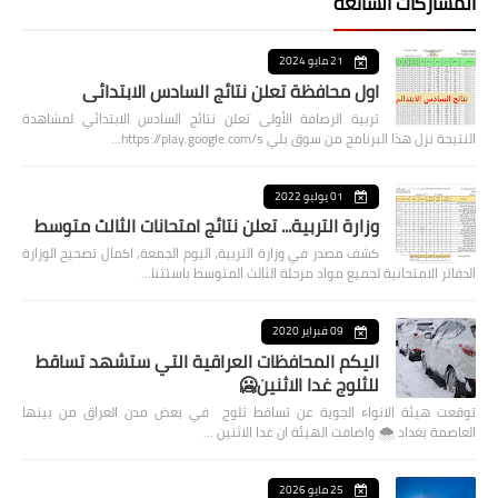
المشاركات الشائعة
21 مايو 2024
اول محافظة تعلن نتائج السادس الابتدائي
تربية الرصافة الأولى تعلن نتائج السادس الابتدائي لمشاهدة
النتيجة نزل هذا البرنامج من سوق بلي https://play.google.com/s…
01 يوليو 2022
وزارة التربية... تعلن نتائج امتحانات الثالث متوسط
كشف مصدر في وزارة التربية، اليوم الجمعة، اكمال تصحيح الوزارة
الدفاتر الامتحانية لجميع مواد مرحلة الثالث المتوسط باستثنا…
09 فبراير 2020
اليكم المحافظات العراقية التي ستشهد تساقط
للثلوج غدا الاثنين🥶
توقعت هيئة الانواء الجوية عن تساقط ثلوج في بعض مدن العراق من بينها
العاصمة بغداد ⁦🌨️⁩ واضافت الهيئة ان غدا الاثنين …
25 مايو 2026