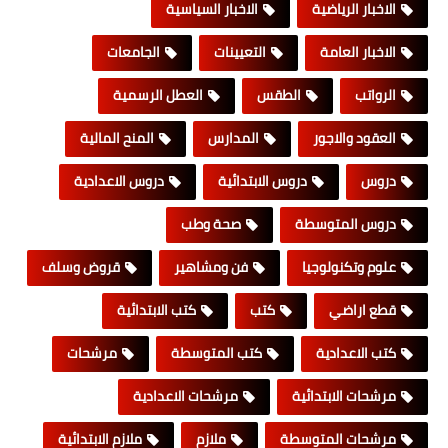
الاخبار الرياضية
الاخبار السياسية
الاخبار العامة
التعيينات
الجامعات
الرواتب
الطقس
العطل الرسمية
العقود والاجور
المدارس
المنح المالية
دروس
دروس الابتدائية
دروس الاعدادية
دروس المتوسطة
صحة وطب
علوم وتكنولوجيا
فن ومشاهير
قروض وسلف
قطع اراضي
كتب
كتب الابتدائية
كتب الاعدادية
كتب المتوسطة
مرشحات
مرشحات الابتدائية
مرشحات الاعدادية
مرشحات المتوسطة
ملازم
ملازم الابتدائية