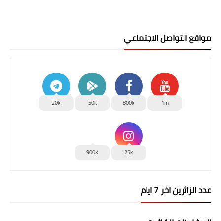
مواقع التواصل الاجتماعي
20k
50k
800k
1m
900K
25k
عدد الزائرين اخر 7 ايام