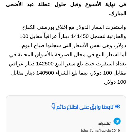
في نهاية الأسبوع وقبل حلول عطلة عيد الأضحى
الاخبار الاقتصادية
المبارك.
الاخبار الرياضية
واستقرت اسعار الدولار مع إغلاق بورصتي الكفاح
والحارثية لتسجل 141450 ديناراً عراقياً مقابل 100
المدارس
دولار، وهي نفس الأسعار التي سجلتها صباح اليوم.
اخبار وقرارات وزارة التربية
أما اسعار البيع في مجال الصيرفة بالأسواق المحلية في
بغداد استقرت حيث بلغ سعر البيع 142500 دينار عراقي
نتائج الامتحانات
مقابل 100 دولار، بينما بلغ الشراء 140500 دينار مقابل
المرحلة الابتدائية
100 دولار.
المرحلة المتوسطة
المرحلة الاعدادية
📢 تابعنا وابقَ على اطلاع دائم 👇
اسئلة وزارية
تيليجرام:
https://t.me/iraqjobs2019