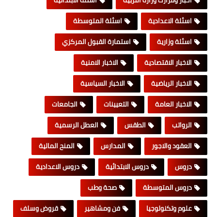
اخبار وقرارت وزارة التربية
اسئلة الابتدائية
اسئلة الاعدادية
اسئلة المتوسطة
اسئلة وزارية
استمارة القبول المركزي
الاخبار الاقتصادية
الاخبار الامنية
الاخبار الرياضية
الاخبار السياسية
الاخبار العامة
التعيينات
الجامعات
الرواتب
الطقس
العطل الرسمية
العقود والاجور
المدارس
المنح المالية
دروس
دروس الابتدائية
دروس الاعدادية
دروس المتوسطة
صحة وطب
علوم وتكنولوجيا
فن ومشاهير
قروض وسلف