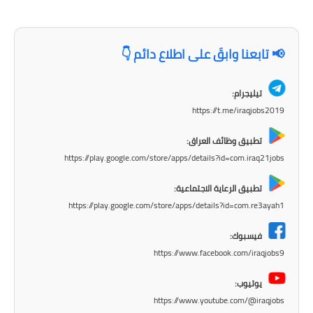
المرحلة الاعدادية
ملازم دراسية
📢 تابعنا وابقَ على اطلاع دائم 👇
المرحلة الابتدائية
تيليجرام:
المرحلة المتوسطة
https://t.me/iraqjobs2019
المرحلة الاعدادية
تطبيق وظائف العراق:
https://play.google.com/store/apps/details?id=com.iraq21jobs
دروس
تطبيق الرعاية الاجتماعية:
المرحلة الابتدائية
https://play.google.com/store/apps/details?id=com.re3ayah1
المرحلة المتوسطة
فيسبوك:
https://www.facebook.com/iraqjobs9
المرحلة الاعدادية
يوتيوب:
مواضيع انشاء
https://www.youtube.com/@iraqjobs