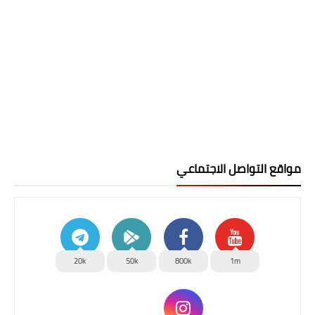
مواقع التواصل الاجتماعي
20k
50k
800k
1m