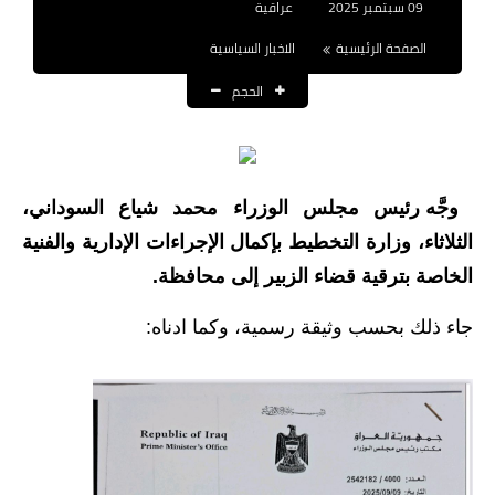
09 سبتمبر 2025
عراقية
نتائج التعيينات
الصفحة الرئيسية
الاخبار السياسية
العقود والاجور اليومية
الحجم
الرواتب والقروض
الرواتب
وجَّه رئيس مجلس الوزراء محمد شياع السوداني،
القروض والسلف
الثلاثاء، وزارة التخطيط بإكمال الإجراءات الإدارية والفنية
المنح المالية
الخاصة بترقية قضاء الزبير إلى محافظة.
قطع الاراضي
جاء ذلك بحسب وثيقة رسمية، وكما ادناه:
اخبار العراق
الاخبار السياسية
الاخبار الامنية