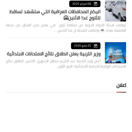
09 فبراير 2020
اليكم المحافظات العراقية التي ستشهد تساقط
للثلوج غدا الاثنين🥶
توقعت هيئة الانواء الجوية عن تساقط ثلوج في بعض مدن العراق من بينها
العاصمة بغداد ⁦🌨️⁩ واضافت الهيئة ان غدا الاثنين …
25 مايو 2026
وزير التربية يعلن انطلاق نتائج الامتحانات الابتدائية
أعلن وزير التربية عبد الكريم عبطان الجبوري، الاثنين، انطلاق نتائج
الامتحانات الوزارية للدراسة الابتدائية/ الدور الأول…
اعلان