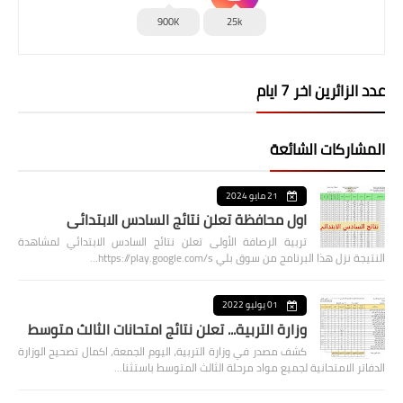
900K
25k
عدد الزائرين اخر 7 ايام
المشاركات الشائعة
21 مايو 2024
اول محافظة تعلن نتائج السادس الابتدائي
تربية الرصافة الأولى تعلن نتائج السادس الابتدائي لمشاهدة
النتيجة نزل هذا البرنامج من سوق بلي https://play.google.com/s…
01 يوليو 2022
وزارة التربية... تعلن نتائج امتحانات الثالث متوسط
كشف مصدر في وزارة التربية، اليوم الجمعة، اكمال تصحيح الوزارة
الدفاتر الامتحانية لجميع مواد مرحلة الثالث المتوسط باستثنا…