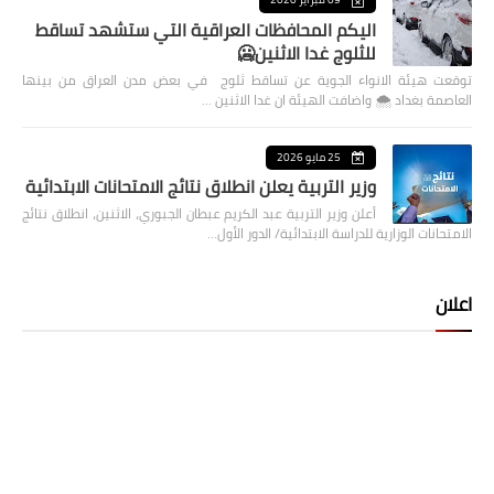
اليكم المحافظات العراقية التي ستشهد تساقط
للثلوج غدا الاثنين🥶
توقعت هيئة الانواء الجوية عن تساقط ثلوج في بعض مدن العراق من بينها
العاصمة بغداد ⁦🌨️⁩ واضافت الهيئة ان غدا الاثنين …
25 مايو 2026
وزير التربية يعلن انطلاق نتائج الامتحانات الابتدائية
أعلن وزير التربية عبد الكريم عبطان الجبوري، الاثنين، انطلاق نتائج
الامتحانات الوزارية للدراسة الابتدائية/ الدور الأول…
اعلان