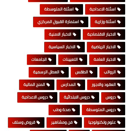
اسئلة الاعدادية
اسئلة المتوسطة
اسئلة وزارية
استمارة القبول المركزي
الاخبار الاقتصادية
الاخبار الامنية
الاخبار الرياضية
الاخبار السياسية
الاخبار العامة
التعيينات
الجامعات
الرواتب
الطقس
العطل الرسمية
العقود والاجور
المدارس
المنح المالية
دروس
دروس الابتدائية
دروس الاعدادية
دروس المتوسطة
صحة وطب
علوم وتكنولوجيا
فن ومشاهير
قروض وسلف