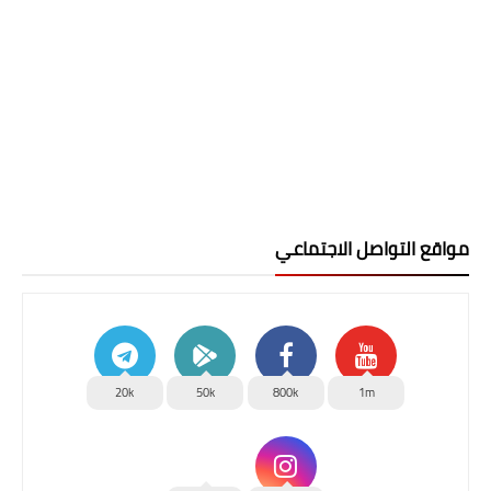
مواقع التواصل الاجتماعي
20k
50k
800k
1m