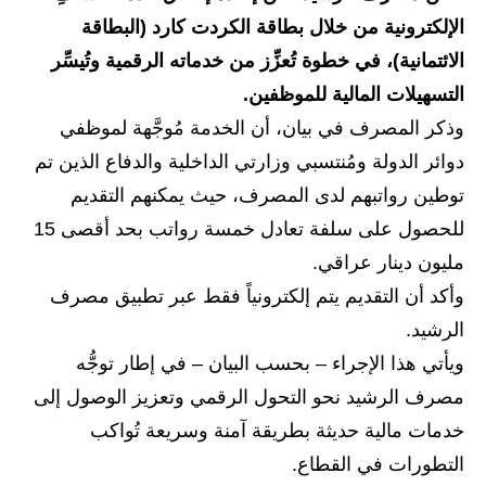
الإلكترونية من خلال بطاقة الكردت كارد (البطاقة
الاخبار الاقتصادية
الائتمانية)، في خطوة تُعزِّز من خدماته الرقمية وتُيسِّر
الاخبار الرياضية
التسهيلات المالية للموظفين.
وذكر المصرف في بيان، أن الخدمة مُوجَّهة لموظفي
المدارس
دوائر الدولة ومُنتسبي وزارتي الداخلية والدفاع الذين تم
اخبار وقرارات وزارة التربية
توطين رواتبهم لدى المصرف، حيث يمكنهم التقديم
للحصول على سلفة تعادل خمسة رواتب بحد أقصى 15
نتائج الامتحانات
مليون دينار عراقي.
المرحلة الابتدائية
وأكد أن التقديم يتم إلكترونياً فقط عبر تطبيق مصرف
الرشيد.
المرحلة المتوسطة
ويأتي هذا الإجراء – بحسب البيان – في إطار توجُّه
المرحلة الاعدادية
مصرف الرشيد نحو التحول الرقمي وتعزيز الوصول إلى
خدمات مالية حديثة بطريقة آمنة وسريعة تُواكب
اسئلة وزارية
التطورات في القطاع.