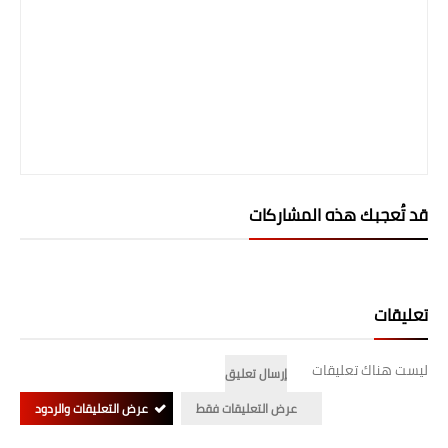
المرحلة الابتدائية
المرحلة المتوسطة
المرحلة الاعدادية
الجامعات
اخبار وقرارات وزارة التعليم
قد تُعجبك هذه المشاركات
العالي
استمارة القبول المركزي
تعليقات
نتائج القبول المركزي
ليست هناك تعليقات
الطقس
إرسال تعليق
عرض التعليقات فقط
عرض التعليقات والردود
العطل