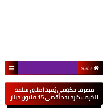
الرئيسية
التعيينات
مصرف حكومي يُعيد إطلاق سلفة
اخبار القطاع العام
الكردت كارد بحد أقصى 15 مليون دينار
اخبار القطاع الخاص