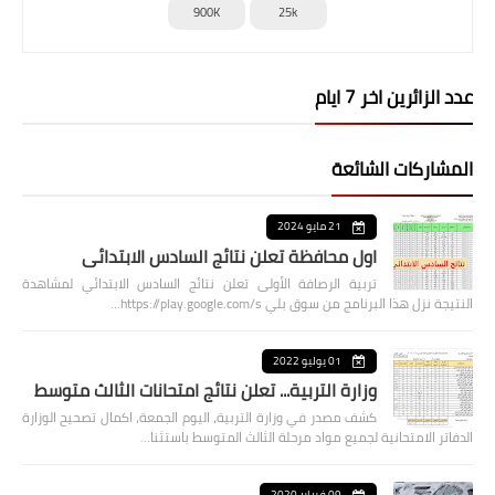
900K
25k
عدد الزائرين اخر 7 ايام
المشاركات الشائعة
21 مايو 2024
اول محافظة تعلن نتائج السادس الابتدائي
تربية الرصافة الأولى تعلن نتائج السادس الابتدائي لمشاهدة
النتيجة نزل هذا البرنامج من سوق بلي https://play.google.com/s…
01 يوليو 2022
وزارة التربية... تعلن نتائج امتحانات الثالث متوسط
كشف مصدر في وزارة التربية، اليوم الجمعة، اكمال تصحيح الوزارة
الدفاتر الامتحانية لجميع مواد مرحلة الثالث المتوسط باستثنا…
09 فبراير 2020