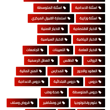
اسئلة الاعدادية
اسئلة المتوسطة
اسئلة وزارية
استمارة القبول المركزي
الاخبار الاقتصادية
الاخبار الامنية
الاخبار الرياضية
الاخبار السياسية
الاخبار العامة
التعيينات
الجامعات
الرواتب
الطقس
العطل الرسمية
العقود والاجور
المدارس
المنح المالية
دروس
دروس الابتدائية
دروس الاعدادية
دروس المتوسطة
صحة وطب
علوم وتكنولوجيا
فن ومشاهير
قروض وسلف