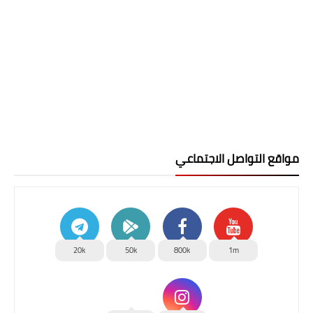
مواقع التواصل الاجتماعي
20k
50k
800k
1m