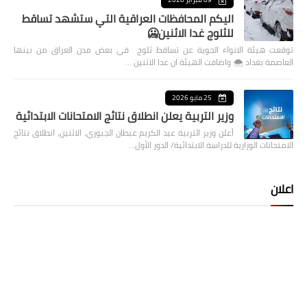
اليكم المحافظات العراقية التي ستشهد تساقط
للثلوج غدا الاثنين🥶
توقعت هيئة الانواء الجوية عن تساقط ثلوج في بعض مدن العراق من بينها
العاصمة بغداد ⁦🌨️⁩ واضافت الهيئة ان غدا الاثنين …
25 مايو 2026
وزير التربية يعلن انطلاق نتائج الامتحانات الابتدائية
أعلن وزير التربية عبد الكريم عبطان الجبوري، الاثنين، انطلاق نتائج
الامتحانات الوزارية للدراسة الابتدائية/ الدور الأول…
اعلان