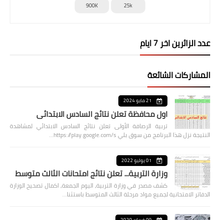
900K
25k
عدد الزائرين اخر 7 ايام
المشاركات الشائعة
21 مايو 2024
اول محافظة تعلن نتائج السادس الابتدائي
تربية الرصافة الأولى تعلن نتائج السادس الابتدائي لمشاهدة
النتيجة نزل هذا البرنامج من سوق بلي https://play.google.com/s…
01 يوليو 2022
وزارة التربية... تعلن نتائج امتحانات الثالث متوسط
كشف مصدر في وزارة التربية، اليوم الجمعة، اكمال تصحيح الوزارة
الدفاتر الامتحانية لجميع مواد مرحلة الثالث المتوسط باستثنا…
09 فبراير 2020