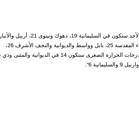
وذكرت الهيئة أن "درجات الحرارة العظمى ليوم غدٍ الأحد ستكون في السليمانية 19، دهوك ونينوى 21، أربيل والأن
وكركوك 22، صلاح الدين 23، بغداد وديالى 24، كربلاء المقدسة 25، بابل وواسط والديوانية والنجف الأشرف 26،
ميسان وذي قار والمثنى والبصرة 27"، موضحة ان "درجات الحرارة الصغرى ستكون 14 في الديوانية والمثن