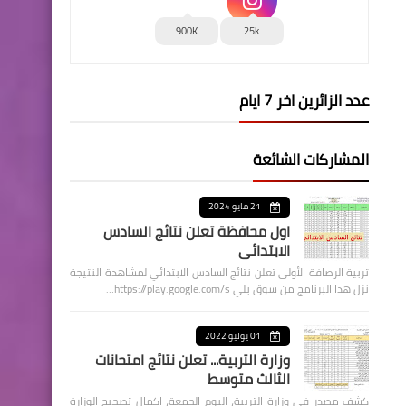
900K
25k
عدد الزائرين اخر 7 ايام
المشاركات الشائعة
21 مايو 2024
اول محافظة تعلن نتائج السادس
الابتدائي
تربية الرصافة الأولى تعلن نتائج السادس الابتدائي لمشاهدة النتيجة
نزل هذا البرنامج من سوق بلي https://play.google.com/s…
01 يوليو 2022
وزارة التربية... تعلن نتائج امتحانات
الثالث متوسط
كشف مصدر في وزارة التربية، اليوم الجمعة، اكمال تصحيح الوزارة