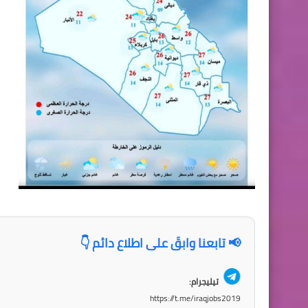
📢 تابعنا وابقَ على اطلاع دائم 👇
تيليجرام:
https://t.me/iraqjobs2019