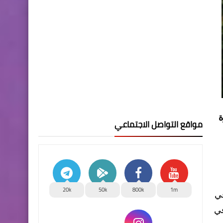
ة
مواقع التواصل الاجتماعي
20k
50k
800k
1m
في
في