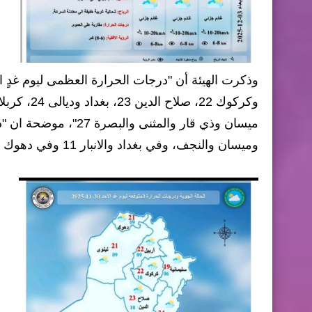
وميسان والنجف، وفي بغداد والانبار 11 وفي دهوك واربيل 9 والسليمانية 6".