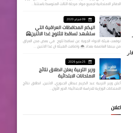
الدفاتر الامتحانية لجميع مواد مرحلة الثالث المتوسط باستثنا…
09 فبراير 2020
اليكم المحافظات العراقية التي
ستشهد تساقط للثلوج غدا الاثنين🥶
بار
توقعت هيئة الانواء الجوية عن تساقط ثلوج في بعض مدن العراق
من بينها العاصمة بغداد ⁦🌨️⁩ واضافت الهيئة ان غدا الاثنين …
ى وذي قار
25 مايو 2026
وزير التربية يعلن انطلاق نتائج
الامتحانات الابتدائية
أعلن وزير التربية عبد الكريم عبطان الجبوري، الاثنين، انطلاق نتائج
الامتحانات الوزارية للدراسة الابتدائية/ الدور الأول…
اعلان