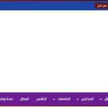
من نحن
اق
المدارس
الجامعات
الطقس
العطل
صحة وطب