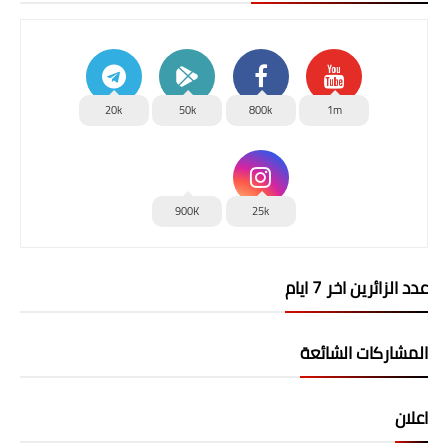
20k
50k
800k
1m
900K
25k
عدد الزائرين اخر 7 ايام
المشاركات الشائعة
اعلان