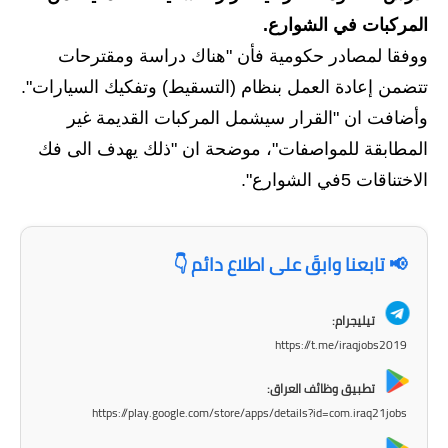
المركبات في الشوارع.
الاخبار الاقتصادية
ووفقا لمصادر حكومية فأن "هناك دراسة ومقترحات
الاخبار الرياضية
تتضمن إعادة العمل بنظام (التسقيط) وتفكيك السيارات".
وأضافت ان "القرار سيشمل المركبات القديمة غير
المدارس
المطابقة للمواصفات"، موضحة ان "ذلك يهدف الى فك
اخبار وقرارات وزارة التربية
الاختناقات 5في الشوارع".
نتائج الامتحانات
📢 تابعنا وابقَ على اطلاع دائم 👇
المرحلة الابتدائية
المرحلة المتوسطة
تيليجرام:
https://t.me/iraqjobs2019
المرحلة الاعدادية
تطبيق وظائف العراق:
اسئلة وزارية
https://play.google.com/store/apps/details?id=com.iraq21jobs