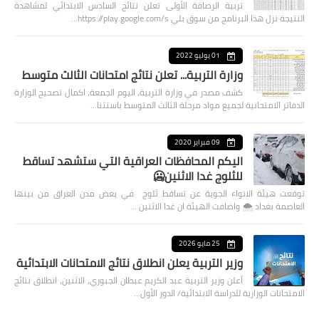
تربية الرصافة الأولى تعلن نتائج السادس الابتدائي لمشاهدة
النتيجة نزل هذا البرنامج من سوق بلي https://play.google.com/s…
01 يوليو 2022
وزارة التربية... تعلن نتائج امتحانات الثالث متوسط
كشف مصدر في وزارة التربية، اليوم الجمعة، اكمال تصحيح الوزارة
الدفاتر الامتحانية لجميع مواد مرحلة الثالث المتوسط باستثنا…
09 فبراير 2020
اليكم المحافظات العراقية التي ستشهد تساقط
للثلوج غدا الاثنين🥶
توقعت هيئة الانواء الجوية عن تساقط ثلوج في بعض مدن العراق من بينها
العاصمة بغداد ⁦🌨️⁩ واضافت الهيئة ان غدا الاثنين …
25 مايو 2026
وزير التربية يعلن انطلاق نتائج الامتحانات الابتدائية
أعلن وزير التربية عبد الكريم عبطان الجبوري، الاثنين، انطلاق نتائج
الامتحانات الوزارية للدراسة الابتدائية/ الدور الأول…