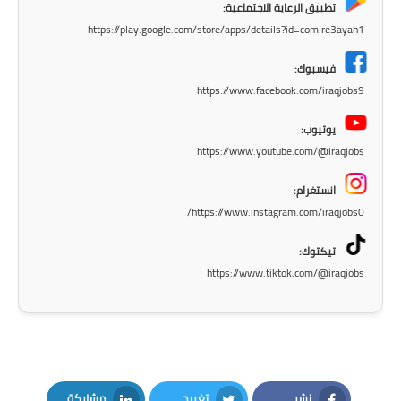
تطبيق الرعاية الاجتماعية:
المرحلة الابتدائية
https://play.google.com/store/apps/details?id=com.re3ayah1
المرحلة المتوسطة
فيسبوك:
https://www.facebook.com/iraqjobs9
المرحلة الاعدادية
يوتيوب:
الجامعات
https://www.youtube.com/@iraqjobs
اخبار وقرارات وزارة التعليم
انستغرام:
العالي
https://www.instagram.com/iraqjobs0/
استمارة القبول المركزي
تيكتوك:
https://www.tiktok.com/@iraqjobs
نتائج القبول المركزي
الطقس
العطل
نشر
تغريد
مشاركة