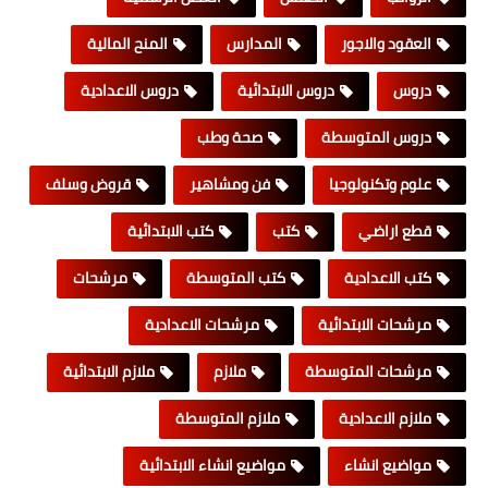
العقود والاجور
المدارس
المنح المالية
دروس
دروس الابتدائية
دروس الاعدادية
دروس المتوسطة
صحة وطب
علوم وتكنولوجيا
فن ومشاهير
قروض وسلف
قطع اراضي
كتب
كتب الابتدائية
كتب الاعدادية
كتب المتوسطة
مرشحات
مرشحات الابتدائية
مرشحات الاعدادية
مرشحات المتوسطة
ملازم
ملازم الابتدائية
ملازم الاعدادية
ملازم المتوسطة
مواضيع انشاء
مواضيع انشاء الابتدائية