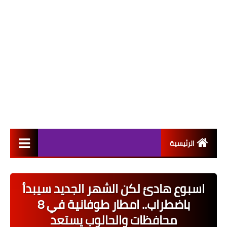
الرئيسية
التعيينات
اسبوع هادئ لكن الشهر الجديد سيبدأ
اخبار القطاع العام
باضطراب.. امطار طوفانية في 8
اخبار القطاع الخاص
محافظات والحالوب يستعد