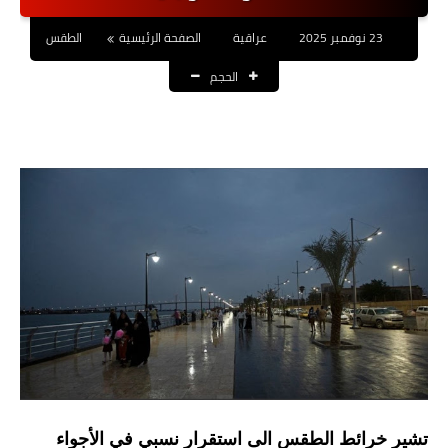
نتائج التعيينات
23 نوفمبر 2025
عراقية
الصفحة الرئيسية
الطقس
العقود والاجور اليومية
الحجم
الرواتب والقروض
الرواتب
القروض والسلف
المنح المالية
قطع الاراضي
اخبار العراق
الاخبار السياسية
الاخبار الامنية
تشير خرائط الطقس الى استقرار نسبي في الأجواء