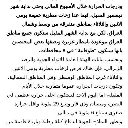
ودرجات الحرارة خلال الأسبوع الحالي وحتى بداية شهر
الاخبار الاقتصادية
ديسمبر المقبل، فيما عدا زخات مطرية خفيفة يومي
الاخبار الرياضية
الاثنين والثلاثاء بمناطق متفرقة من وسط وشمال
العراق، لكن مع بداية الشهر المقبل ستكون جميع مناطق
المدارس
العراق موعودة بامطار غزيرة ويصفها بعض المختصين
اخبار وقرارات وزارة التربية
بانها ستكون "طوفانية" في 8 محافظات.
وبحسب بيانات الهيئة العامة للانواء الجوية والرصد
نتائج الامتحانات
الزلزالي، فإن هناك فرص لزخات مطرية يومي الاثنين
المرحلة الابتدائية
والثلاثاء غرب المناطق الوسطى وفي المناطق الشمالية،
وتكون درجات الحرارة عموما متقاربة خلال الأيام
المرحلة المتوسطة
المقبلة، اما اليوم الاحد فستكون اعلى حرارة عظمى في
المرحلة الاعدادية
البصرة وميسان وذي قار وتبلغ 29 مئوية واقل حرارة
صغرى ستبلغ 6 مئوية في ديالى.
اسئلة وزارية
وتظهر النماذج الجوية اندفاع كتلة رطبة وباردة قادمة من