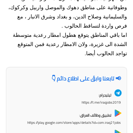
المرحلة الاعدادية
وطوفانية على مناطق دهوك والموصل واربيل وكركوك،
والسليمانية وصلاح الدين، و بغداد وشرق الانبار ، مع
ملازم دراسية
فرص واردة لتساقط الحالوب .
المرحلة الابتدائية
اما باقي المناطق يتوقع هطول امطار رعدية متوسطة
الشدة الى غزيرة، ولان الامطار رعدية فمن المتوقع
المرحلة المتوسطة
تواجد الحالوب أيضا.
المرحلة الاعدادية
دروس
📢 تابعنا وابقَ على اطلاع دائم 👇
المرحلة الابتدائية
تيليجرام:
المرحلة المتوسطة
https://t.me/iraqjobs2019
المرحلة الاعدادية
تطبيق وظائف العراق:
https://play.google.com/store/apps/details?id=com.iraq21jobs
مواضيع انشاء