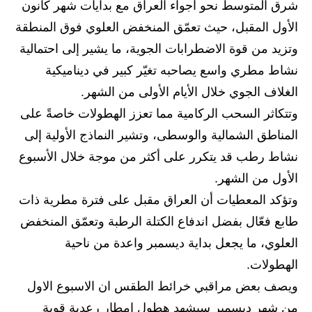
المرحلة الابتدائية
شرق المتوسط نحو أجواء العراق مع بدايات شهر كانون
الأول المقبل، حيث تعمّق المنخفض العلوي فوق المنطقة
المرحلة المتوسطة
وتزيد من قوة الاضطرابات الجوية، ما يشير إلى احتمالية
المرحلة الاعدادية
نشاط مطري واسع يصاحبه تغيّر كبير في ديناميكية
الغلاف الجوي خلال الأيام الأولى من الشهر.
مرشحات
وتتكاثر السحب الركامية مما تعزز الهطولات خاصةً على
المرحلة الابتدائية
المناطق الشمالية والوسطى، وتشير النماذج الأولية إلى
نشاط رطب قد يتكرر على أكثر من موجة خلال الأسبوع
المرحلة المتوسطة
الأول من الشهر.
المرحلة الاعدادية
وتؤكد المعطيات أن العراق مقبل على فترة مطرية ذات
طابع فعّال بفضل اندفاع الكتلة الرطبة وتعمّق المنخفض
كتب مدرسية
العلوي، ما يجعل بداية ديسمبر واعدة من ناحية
المرحلة الابتدائية
الهطولات.
ويصف بعض مراقبي خرائط الطقس ان الاسبوع الاول
المرحلة المتوسطة
من شهر ديسمبر سيشهد هطول امطار رعدية قوية