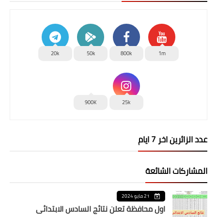
20k
50k
800k
1m
900K
25k
عدد الزائرين اخر 7 ايام
المشاركات الشائعة
21 مايو 2024
اول محافظة تعلن نتائج السادس الابتدائي