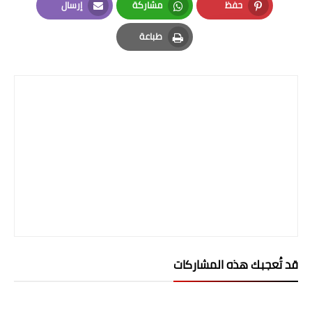
حفظ
مشاركة
إرسال
المرحلة الابتدائية
Email
Whatsapp
Pinterest
طباعة
المرحلة المتوسطة
Print
المرحلة الاعدادية
الجامعات
اخبار وقرارات وزارة التعليم
العالي
استمارة القبول المركزي
نتائج القبول المركزي
الطقس
قد تُعجبك هذه المشاركات
العطل