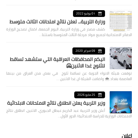
01 يوليو 2022
وزارة التربية... تعلن نتائج امتحانات الثالث متوسط
كشف مصدر في وزارة التربية، اليوم الجمعة، اكمال تصحيح الوزارة
الدفاتر الامتحانية لجميع مواد مرحلة الثالث المتوسط باستثنا…
09 فبراير 2020
اليكم المحافظات العراقية التي ستشهد تساقط
للثلوج غدا الاثنين🥶
توقعت هيئة الانواء الجوية عن تساقط ثلوج في بعض مدن العراق من بينها
العاصمة بغداد ⁦🌨️⁩ واضافت الهيئة ان غدا الاثنين …
25 مايو 2026
وزير التربية يعلن انطلاق نتائج الامتحانات الابتدائية
أعلن وزير التربية عبد الكريم عبطان الجبوري، الاثنين، انطلاق نتائج
الامتحانات الوزارية للدراسة الابتدائية/ الدور الأول…
اعلان