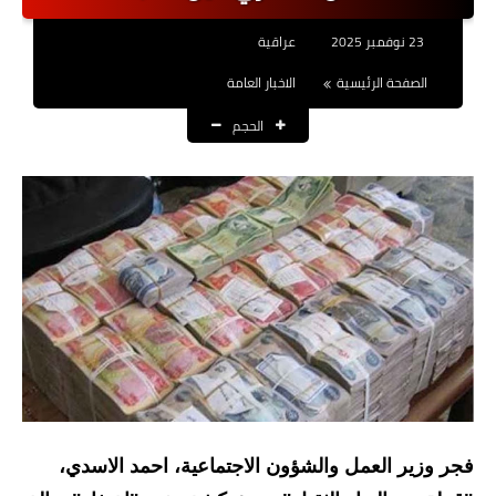
نتائج التعيينات
23 نوفمبر 2025
عراقية
العقود والاجور اليومية
الصفحة الرئيسية
الاخبار العامة
الحجم
الرواتب والقروض
الرواتب
القروض والسلف
المنح المالية
قطع الاراضي
اخبار العراق
الاخبار السياسية
فجر وزير العمل والشؤون الاجتماعية، احمد الاسدي،
الاخبار الامنية