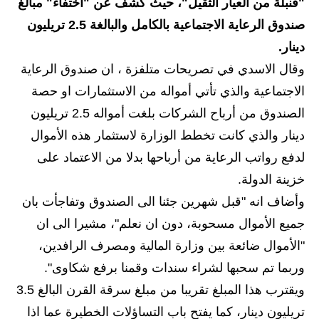
"قنبلة من العيار الثقيل"، حيث كشف عن "اختفاء" مبالغ
الاخبار الاقتصادية
صندوق الرعاية الاجتماعية بالكامل والبالغة 2.5 تريليون
دينار.
الاخبار الرياضية
وقال الاسدي في تصريحات متلفزة ، ان صندوق الرعاية
المدارس
الاجتماعية والذي تأتي أمواله من الاستثمارات او حصة
الصندوق من أرباح الشركات بلغت أمواله 2.5 تريليون
اخبار وقرارات وزارة التربية
دينار والذي كانت تخطط الوزارة لاستثمار هذه الأموال
نتائج الامتحانات
لدفع رواتب الرعاية من أرباحها بدلا من الاعتماد على
خزينة الدولة.
المرحلة الابتدائية
وأضاف انه "قبل شهرين جئنا الى الصندوق وتفاجأت بان
المرحلة المتوسطة
جميع الأموال مسحوبة، دون ان نعلم"، مشيرا الى ان
"الأموال ضائعة بين وزارة المالية ومصرف الرافدين،
المرحلة الاعدادية
وربما تم سحبها لشراء سندات وقمنا برفع شكاوى".
اسئلة وزارية
ويقترب هذا المبلغ تقريبا من مبلغ سرقة القرن البالغ 3.5
تريليون دينار، كما يفتح باب التساؤلات الخطيرة عما اذا