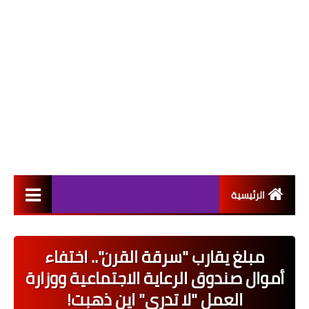
الرئيسية
التعيينات
مبلغ يقارب "سرقة القرن".. اختفاء
اخبار القطاع العام
أموال صندوق الرعاية الاجتماعية ووزارة
اخبار القطاع الخاص
العمل "لا تدري" اين ذهبت!