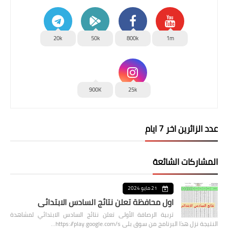
20k
50k
800k
1m
900K
25k
عدد الزائرين اخر 7 ايام
المشاركات الشائعة
21 مايو 2024
اول محافظة تعلن نتائج السادس الابتدائي
تربية الرصافة الأولى تعلن نتائج السادس الابتدائي لمشاهدة
النتيجة نزل هذا البرنامج من سوق بلي https://play.google.com/s…