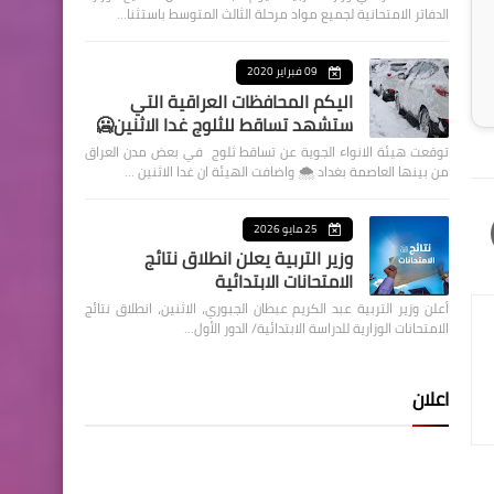
الدفاتر الامتحانية لجميع مواد مرحلة الثالث المتوسط باستثنا…
09 فبراير 2020
اليكم المحافظات العراقية التي
ستشهد تساقط للثلوج غدا الاثنين🥶
توقعت هيئة الانواء الجوية عن تساقط ثلوج في بعض مدن العراق
من بينها العاصمة بغداد ⁦🌨️⁩ واضافت الهيئة ان غدا الاثنين …
25 مايو 2026
وزير التربية يعلن انطلاق نتائج
الامتحانات الابتدائية
أعلن وزير التربية عبد الكريم عبطان الجبوري، الاثنين، انطلاق نتائج
الامتحانات الوزارية للدراسة الابتدائية/ الدور الأول…
اعلان