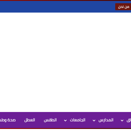
من نحن
اق
المدارس
الجامعات
الطقس
العطل
صحة وطب