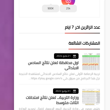
900K
25k
عدد الزائرين اخر 7 ايام
المشاركات الشائعة
21 مايو 2024
اول محافظة تعلن نتائج السادس
الابتدائي
تربية الرصافة الأولى تعلن نتائج السادس الابتدائي لمشاهدة النتيجة
نزل هذا البرنامج من سوق بلي https://play.google.com/s…
01 يوليو 2022
وزارة التربية... تعلن نتائج امتحانات
الثالث متوسط
كشف مصدر في وزارة التربية، اليوم الجمعة، اكمال تصحيح الوزارة