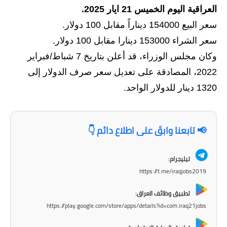
العراقية اليوم الخميس 21 ايار 2025.
الاخبار الاقتصادية
سعر البيع 154000 ديناراً مقابل 100 دولار.
الاخبار الرياضية
سعر الشراء 153000 دينارا مقابل 100 دولار.
وكان مجلس الوزراء، قد أعلن بتاريخ 7 شباط/فبراير
المدارس
2022، المصادقة على تعديل سعر صرف الدولار إلى
اخبار وقرارات وزارة التربية
1320 دينار للدولار الواحد.
نتائج الامتحانات
📢 تابعنا وابقَ على اطلاع دائم 👇
المرحلة الابتدائية
المرحلة المتوسطة
تيليجرام:
https://t.me/iraqjobs2019
المرحلة الاعدادية
تطبيق وظائف العراق:
اسئلة وزارية
https://play.google.com/store/apps/details?id=com.iraq21jobs