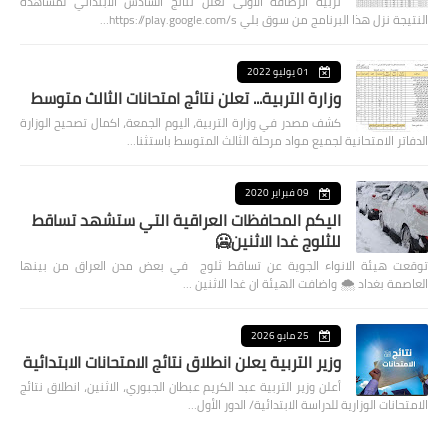
تربية الرصافة الأولى تعلن نتائج السادس الابتدائي لمشاهدة
النتيجة نزل هذا البرنامج من سوق بلي https://play.google.com/s…
01 يوليو 2022
وزارة التربية... تعلن نتائج امتحانات الثالث متوسط
كشف مصدر في وزارة التربية، اليوم الجمعة، اكمال تصحيح الوزارة
الدفاتر الامتحانية لجميع مواد مرحلة الثالث المتوسط باستثنا…
09 فبراير 2020
اليكم المحافظات العراقية التي ستشهد تساقط
للثلوج غدا الاثنين🥶
توقعت هيئة الانواء الجوية عن تساقط ثلوج في بعض مدن العراق من بينها
العاصمة بغداد ⁦🌨️⁩ واضافت الهيئة ان غدا الاثنين …
25 مايو 2026
وزير التربية يعلن انطلاق نتائج الامتحانات الابتدائية
أعلن وزير التربية عبد الكريم عبطان الجبوري، الاثنين، انطلاق نتائج
الامتحانات الوزارية للدراسة الابتدائية/ الدور الأول…