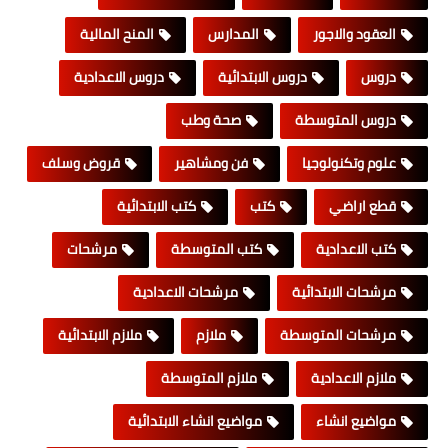
العقود والاجور
المدارس
المنح المالية
دروس
دروس الابتدائية
دروس الاعدادية
دروس المتوسطة
صحة وطب
علوم وتكنولوجيا
فن ومشاهير
قروض وسلف
قطع اراضي
كتب
كتب الابتدائية
كتب الاعدادية
كتب المتوسطة
مرشحات
مرشحات الابتدائية
مرشحات الاعدادية
مرشحات المتوسطة
ملازم
ملازم الابتدائية
ملازم الاعدادية
ملازم المتوسطة
مواضيع انشاء
مواضيع انشاء الابتدائية