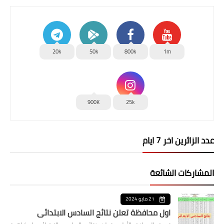
20k
50k
800k
1m
900K
25k
عدد الزائرين اخر 7 ايام
المشاركات الشائعة
21 مايو 2024
اول محافظة تعلن نتائج السادس الابتدائي