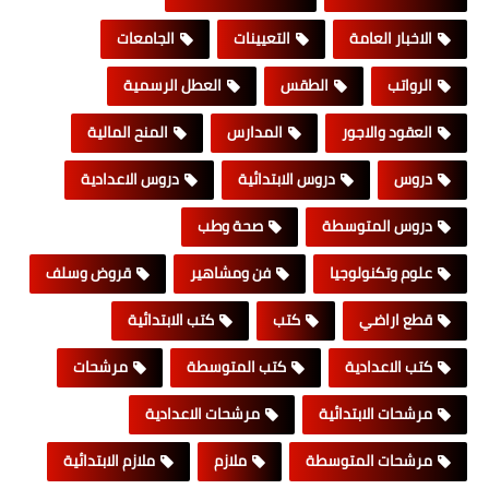
الاخبار العامة
التعيينات
الجامعات
الرواتب
الطقس
العطل الرسمية
العقود والاجور
المدارس
المنح المالية
دروس
دروس الابتدائية
دروس الاعدادية
دروس المتوسطة
صحة وطب
علوم وتكنولوجيا
فن ومشاهير
قروض وسلف
قطع اراضي
كتب
كتب الابتدائية
كتب الاعدادية
كتب المتوسطة
مرشحات
مرشحات الابتدائية
مرشحات الاعدادية
مرشحات المتوسطة
ملازم
ملازم الابتدائية