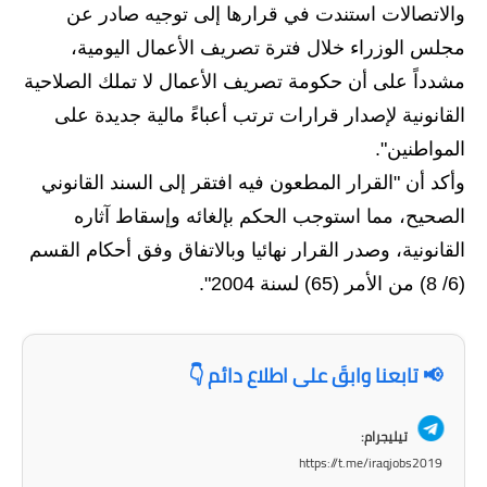
المرحلة الابتدائية
والاتصالات استندت في قرارها إلى توجيه صادر عن
مجلس الوزراء خلال فترة تصريف الأعمال اليومية،
المرحلة المتوسطة
مشدداً على أن حكومة تصريف الأعمال لا تملك الصلاحية
المرحلة الاعدادية
القانونية لإصدار قرارات ترتب أعباءً مالية جديدة على
المواطنين".
مرشحات
وأكد أن "القرار المطعون فيه افتقر إلى السند القانوني
المرحلة الابتدائية
الصحيح، مما استوجب الحكم بإلغائه وإسقاط آثاره
المرحلة المتوسطة
القانونية، وصدر القرار نهائيا وبالاتفاق وفق أحكام القسم
(6/ 8) من الأمر (65) لسنة 2004".
المرحلة الاعدادية
كتب مدرسية
📢 تابعنا وابقَ على اطلاع دائم 👇
المرحلة الابتدائية
تيليجرام:
المرحلة المتوسطة
https://t.me/iraqjobs2019