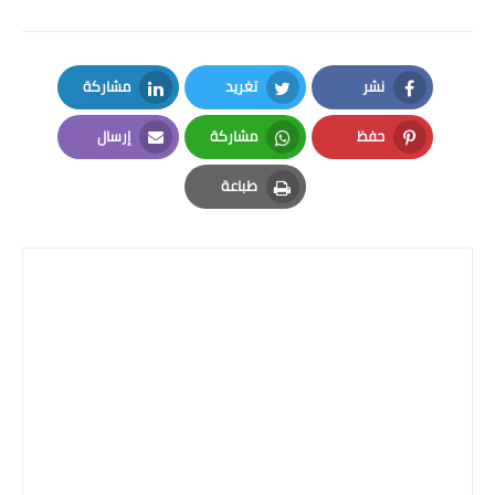
المرحلة الابتدائية
المرحلة المتوسطة
نشر
تغريد
مشاركة
LinkedIn
Twitter
Facebook
المرحلة الاعدادية
حفظ
مشاركة
إرسال
Email
Whatsapp
Pinterest
الجامعات
طباعة
Print
اخبار وقرارات وزارة التعليم
العالي
استمارة القبول المركزي
نتائج القبول المركزي
الطقس
العطل