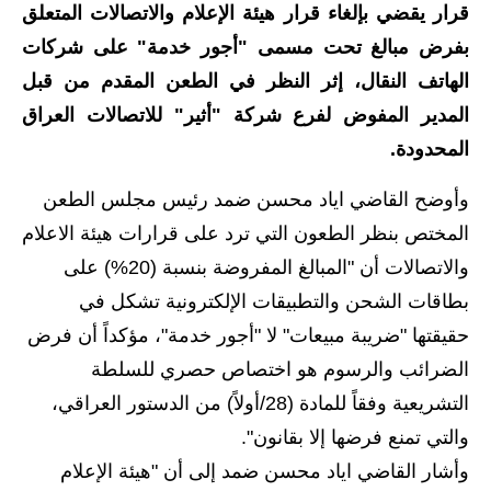
قرار يقضي بإلغاء قرار هيئة الإعلام والاتصالات المتعلق
الاخبار الاقتصادية
بفرض مبالغ تحت مسمى "أجور خدمة" على شركات
الهاتف النقال، إثر النظر في الطعن المقدم من قبل
الاخبار الرياضية
المدير المفوض لفرع شركة "أثير" للاتصالات العراق
المدارس
المحدودة.
اخبار وقرارات وزارة التربية
وأوضح القاضي اياد محسن ضمد رئيس مجلس الطعن
المختص بنظر الطعون التي ترد على قرارات هيئة الاعلام
نتائج الامتحانات
والاتصالات أن "المبالغ المفروضة بنسبة (20%) على
المرحلة الابتدائية
بطاقات الشحن والتطبيقات الإلكترونية تشكل في
حقيقتها "ضريبة مبيعات" لا "أجور خدمة"، مؤكداً أن فرض
المرحلة المتوسطة
الضرائب والرسوم هو اختصاص حصري للسلطة
المرحلة الاعدادية
التشريعية وفقاً للمادة (28/أولاً) من الدستور العراقي،
والتي تمنع فرضها إلا بقانون".
اسئلة وزارية
وأشار القاضي اياد محسن ضمد إلى أن "هيئة الإعلام