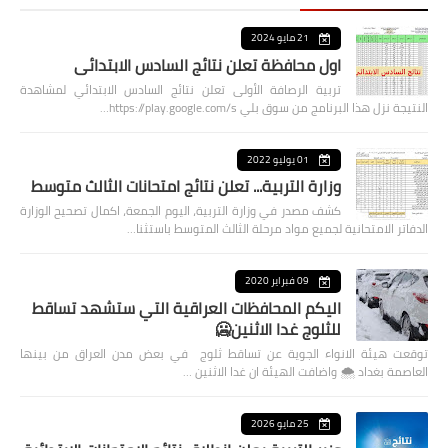
21 مايو 2024
اول محافظة تعلن نتائج السادس الابتدائي
تربية الرصافة الأولى تعلن نتائج السادس الابتدائي لمشاهدة
النتيجة نزل هذا البرنامج من سوق بلي https://play.google.com/s…
01 يوليو 2022
وزارة التربية... تعلن نتائج امتحانات الثالث متوسط
كشف مصدر في وزارة التربية، اليوم الجمعة، اكمال تصحيح الوزارة
الدفاتر الامتحانية لجميع مواد مرحلة الثالث المتوسط باستثنا…
09 فبراير 2020
اليكم المحافظات العراقية التي ستشهد تساقط
للثلوج غدا الاثنين🥶
توقعت هيئة الانواء الجوية عن تساقط ثلوج في بعض مدن العراق من بينها
العاصمة بغداد ⁦🌨️⁩ واضافت الهيئة ان غدا الاثنين …
25 مايو 2026