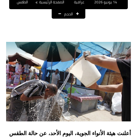
14 يونيو 2026
عراقية
الصفحة الرئيسية
الطقس
نتائج التعيينات
الحجم
العقود والاجور اليومية
الرواتب والقروض
الرواتب
القروض والسلف
المنح المالية
قطع الاراضي
اخبار العراق
الاخبار السياسية
الاخبار الامنية
أعلنت هيئة الأنواء الجوية، اليوم الأحد، عن حالة الطقس