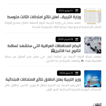
01 يوليو 2022
وزارة التربية... تعلن نتائج امتحانات الثالث متوسط
كشف مصدر في وزارة التربية، اليوم الجمعة، اكمال تصحيح الوزارة
الدفاتر الامتحانية لجميع مواد مرحلة الثالث المتوسط باستثنا…
09 فبراير 2020
اليكم المحافظات العراقية التي ستشهد تساقط
للثلوج غدا الاثنين🥶
توقعت هيئة الانواء الجوية عن تساقط ثلوج في بعض مدن العراق من بينها
العاصمة بغداد ⁦🌨️⁩ واضافت الهيئة ان غدا الاثنين …
25 مايو 2026
وزير التربية يعلن انطلاق نتائج الامتحانات الابتدائية
أعلن وزير التربية عبد الكريم عبطان الجبوري، الاثنين، انطلاق نتائج
الامتحانات الوزارية للدراسة الابتدائية/ الدور الأول…
اعلان