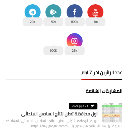
20k
50k
800k
1m
900K
25k
عدد الزائرين اخر 7 ايام
المشاركات الشائعة
21 مايو 2024
اول محافظة تعلن نتائج السادس الابتدائي
تربية الرصافة الأولى تعلن نتائج السادس الابتدائي لمشاهدة
النتيجة نزل هذا البرنامج من سوق بلي https://play.google.com/s…