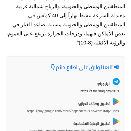
المرحلة الاعدادية
المنطقتين الوسطى والجنوبية، والرياح شمالية غربية
معتدلة السرعة تنشط نهاراً إلى 40 كم/س في
ملازم دراسية
المنطقتين الوسطى والجنوبية مسببة تصاعد الغبار في
المرحلة الابتدائية
بعض الأماكن فيهما، ودرجات الحرارة ترتفع على العموم،
والرؤية الأفقية (8-10)".
المرحلة المتوسطة
المرحلة الاعدادية
📢 تابعنا وابقَ على اطلاع دائم 👇
دروس
تيليجرام:
المرحلة الابتدائية
https://t.me/iraqjobs2019
المرحلة المتوسطة
تطبيق وظائف العراق:
https://play.google.com/store/apps/details?id=com.iraq21jobs
المرحلة الاعدادية
تطبيق الرعاية الاجتماعية:
مواضيع انشاء
https://play.google.com/store/apps/details?id=com.re3ayah1