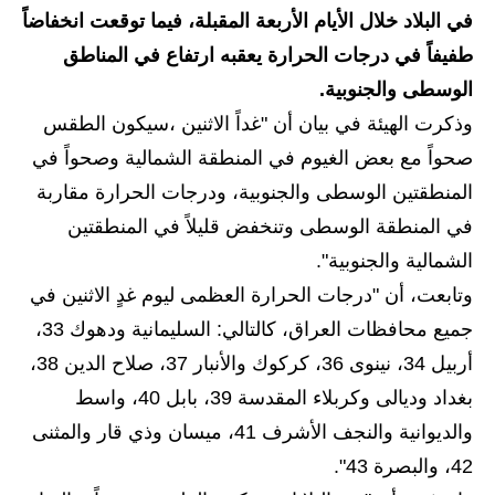
في البلاد خلال الأيام الأربعة المقبلة، فيما توقعت انخفاضاً
الاخبار الاقتصادية
طفيفاً في درجات الحرارة يعقبه ارتفاع في المناطق
الاخبار الرياضية
الوسطى والجنوبية.
وذكرت الهيئة في بيان أن "غداً الاثنين ،سيكون الطقس
المدارس
صحواً مع بعض الغيوم في المنطقة الشمالية وصحواً في
اخبار وقرارات وزارة التربية
المنطقتين الوسطى والجنوبية، ودرجات الحرارة مقاربة
في المنطقة الوسطى وتنخفض قليلاً في المنطقتين
نتائج الامتحانات
الشمالية والجنوبية".
المرحلة الابتدائية
وتابعت، أن "درجات الحرارة العظمى ليوم غدٍ الاثنين في
جميع محافظات العراق، كالتالي: السليمانية ودهوك 33،
المرحلة المتوسطة
أربيل 34، نينوى 36، كركوك والأنبار 37، صلاح الدين 38،
المرحلة الاعدادية
بغداد وديالى وكربلاء المقدسة 39، بابل 40، واسط
والديوانية والنجف الأشرف 41، ميسان وذي قار والمثنى
اسئلة وزارية
42، والبصرة 43".