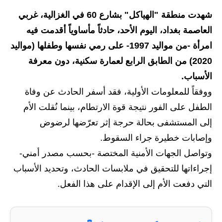
شهدت منطقة "الهياكل" بشارع 60 في الغزالية، غربي
الاخبار الاقتصادية
العاصمة بغداد، اليوم الأحد، حادثاً مأساوياً أقدمت فيه
الاخبار الرياضية
امرأة -من مواليد 1997- على رمي نفسها وطفلها (مواليد
2020) من الطابق الرابع لعمارة سكنية، دون معرفة
المدارس
الأسباب.
اخبار وقرارات وزارة التربية
ووفقاً للمعلومات الأولية، فقد أسفر الحادث عن وفاة
الطفل على الفور نتيجة قوة الارتطام، بينما نُقلت الأم
نتائج الامتحانات
إلى المستشفى بحالة حرجة إثر تعرّضها لرضوض
المرحلة الابتدائية
وإصابات خطيرة جراء السقوط.
وتواصل الجهات الأمنية المختصة -بحسب مصدر أمني-
المرحلة المتوسطة
إجراءاتها للتحقيق في ملابسات الحادث، وتحديد الأسباب
المرحلة الاعدادية
التي دفعت الأم إلى الإقدام على هذا الفعل.
اسئلة وزارية