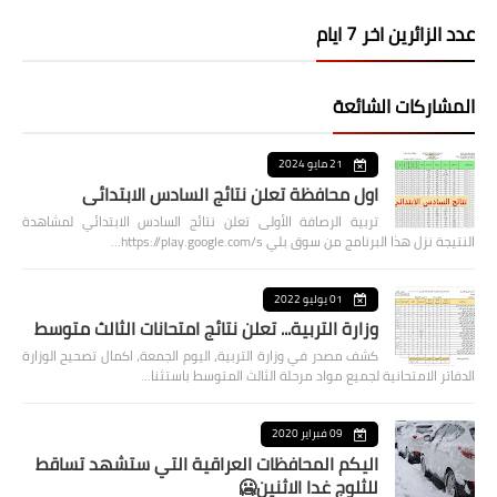
عدد الزائرين اخر 7 ايام
المشاركات الشائعة
21 مايو 2024
اول محافظة تعلن نتائج السادس الابتدائي
تربية الرصافة الأولى تعلن نتائج السادس الابتدائي لمشاهدة
النتيجة نزل هذا البرنامج من سوق بلي https://play.google.com/s…
01 يوليو 2022
وزارة التربية... تعلن نتائج امتحانات الثالث متوسط
كشف مصدر في وزارة التربية، اليوم الجمعة، اكمال تصحيح الوزارة
الدفاتر الامتحانية لجميع مواد مرحلة الثالث المتوسط باستثنا…
09 فبراير 2020
اليكم المحافظات العراقية التي ستشهد تساقط
للثلوج غدا الاثنين🥶