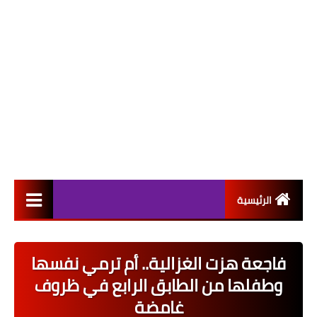
الرئيسية
التعيينات
فاجعة هزت الغزالية.. أم ترمي نفسها
اخبار القطاع العام
وطفلها من الطابق الرابع في ظروف
اخبار القطاع الخاص
غامضة