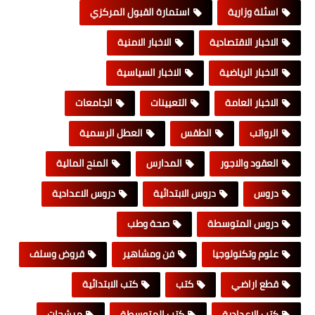
اسئلة وزارية
استمارة القبول المركزي
الاخبار الاقتصادية
الاخبار الامنية
الاخبار الرياضية
الاخبار السياسية
الاخبار العامة
التعيينات
الجامعات
الرواتب
الطقس
العطل الرسمية
العقود والاجور
المدارس
المنح المالية
دروس
دروس الابتدائية
دروس الاعدادية
دروس المتوسطة
صحة وطب
علوم وتكنولوجيا
فن ومشاهير
قروض وسلف
قطع اراضي
كتب
كتب الابتدائية
كتب الاعدادية
كتب المتوسطة
مرشحات