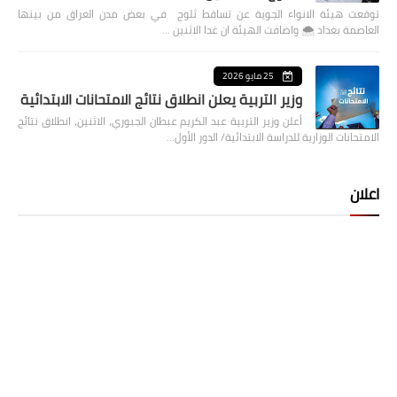
توقعت هيئة الانواء الجوية عن تساقط ثلوج في بعض مدن العراق من بينها
العاصمة بغداد ⁦🌨️⁩ واضافت الهيئة ان غدا الاثنين …
25 مايو 2026
وزير التربية يعلن انطلاق نتائج الامتحانات الابتدائية
أعلن وزير التربية عبد الكريم عبطان الجبوري، الاثنين، انطلاق نتائج
الامتحانات الوزارية للدراسة الابتدائية/ الدور الأول…
اعلان