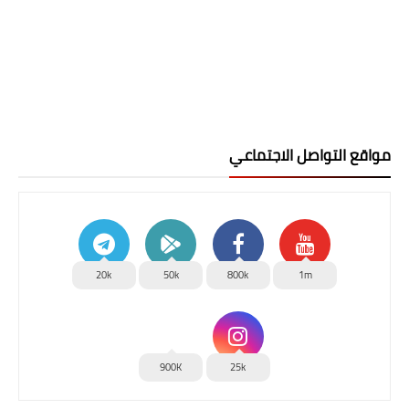
مواقع التواصل الاجتماعي
20k
50k
800k
1m
900K
25k