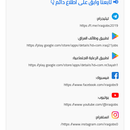
المرحلة الابتدائية
📢 تابعنا وابقَ على اطلاع دائم 👇
المرحلة المتوسطة
تيليجرام:
https://t.me/iraqjobs2019
المرحلة الاعدادية
تطبيق وظائف العراق:
مرشحات
https://play.google.com/store/apps/details?id=com.iraq21jobs
المرحلة الابتدائية
تطبيق الرعاية الاجتماعية:
https://play.google.com/store/apps/details?id=com.re3ayah1
المرحلة المتوسطة
فيسبوك:
المرحلة الاعدادية
https://www.facebook.com/iraqjobs9
كتب مدرسية
يوتيوب:
https://www.youtube.com/@iraqjobs
المرحلة الابتدائية
انستغرام:
المرحلة المتوسطة
https://www.instagram.com/iraqjobs0/