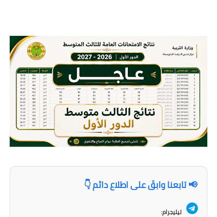
نتائج التعيينات
العقود والاجور اليومية
الرواتب والقروض
الرواتب
القروض والسلف
المنح المالية
قطع الاراضي
اخبار العراق
📢 تابعنا وابقَ على اطلاع دائم 👇
الاخبار السياسية
الاخبار الامنية
تيليجرام: