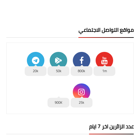
مواقع التواصل الاجتماعي
20k
50k
800k
1m
900K
25k
عدد الزائرين اخر 7 ايام