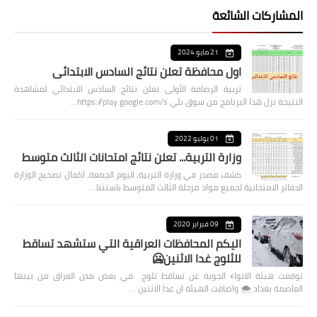
المشاركات الشائعة
21 مايو 2024
اول محافظة تعلن نتائج السادس الابتدائي
تربية الرصافة الأولى تعلن نتائج السادس الابتدائي لمشاهدة
النتيجة نزل هذا البرنامج من سوق بلي https://play.google.com/s…
01 يوليو 2022
وزارة التربية... تعلن نتائج امتحانات الثالث متوسط
كشف مصدر في وزارة التربية، اليوم الجمعة، اكمال تصحيح الوزارة
الدفاتر الامتحانية لجميع مواد مرحلة الثالث المتوسط باستثنا…
09 فبراير 2020
اليكم المحافظات العراقية التي ستشهد تساقط
للثلوج غدا الاثنين🥶
توقعت هيئة الانواء الجوية عن تساقط ثلوج في بعض مدن العراق من بينها
العاصمة بغداد ⁦🌨️⁩ واضافت الهيئة ان غدا الاثنين …