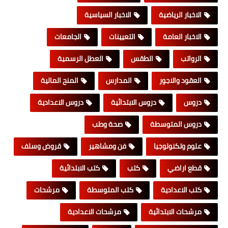
الاخبار الرياضية
الاخبار السياسية
الاخبار العامة
التعيينات
الجامعات
الرواتب
الطقس
العطل الرسمية
العقود والاجور
المدارس
المنح المالية
دروس
دروس الابتدائية
دروس الاعدادية
دروس المتوسطة
صحة وطب
علوم وتكنولوجيا
فن ومشاهير
قروض وسلف
قطع اراضي
كتب
كتب الابتدائية
كتب الاعدادية
كتب المتوسطة
مرشحات
مرشحات الابتدائية
مرشحات الاعدادية