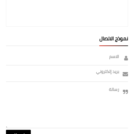
المرحلة الابتدائية
المرحلة المتوسطة
المرحلة الاعدادية
نموذج الاتصال
الجامعات
الاسم
اخبار وقرارات وزارة التعليم
العالي
بريد إلكتروني
استمارة القبول المركزي
رسالة
نتائج القبول المركزي
الطقس
العطل