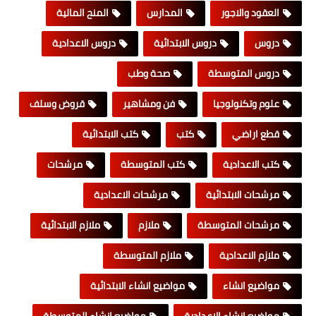
العقود والاجور
المدارس
المنح المالية
دروس
دروس الابتدائية
دروس الاعدادية
دروس المتوسطة
صحة وطب
علوم وتكنولوجيا
فن ومشاهير
قروض وسلف
قطع اراضي
كتب
كتب الابتدائية
كتب الاعدادية
كتب المتوسطة
مرشحات
مرشحات الابتدائية
مرشحات الاعدادية
مرشحات المتوسطة
ملازم
ملازم الابتدائية
ملازم الاعدادية
ملازم المتوسطة
مواضيع انشاء
مواضيع انشاء الابتدائية