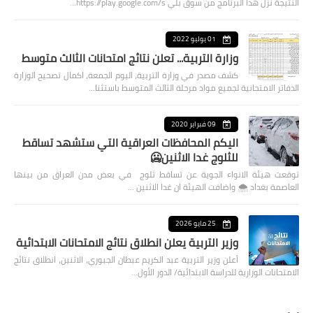
النتيجة نزل هذا البرنامج من سوق بلي https://play.google.com/s…
01 يوليو 2022
وزارة التربية... تعلن نتائج امتحانات الثالث متوسط
كشف مصدر في وزارة التربية، اليوم الجمعة، اكمال تصحيح الوزارة
الدفاتر الامتحانية لجميع مواد مرحلة الثالث المتوسط باستثنا…
09 فبراير 2020
اليكم المحافظات العراقية التي ستشهد تساقط
للثلوج غدا الاثنين🥶
توقعت هيئة الانواء الجوية عن تساقط ثلوج في بعض مدن العراق من بينها
العاصمة بغداد ⁦🌨️⁩ واضافت الهيئة ان غدا الاثنين …
25 مايو 2026
وزير التربية يعلن انطلاق نتائج الامتحانات الابتدائية
أعلن وزير التربية عبد الكريم عبطان الجبوري، الاثنين، انطلاق نتائج
الامتحانات الوزارية للدراسة الابتدائية/ الدور الأول…