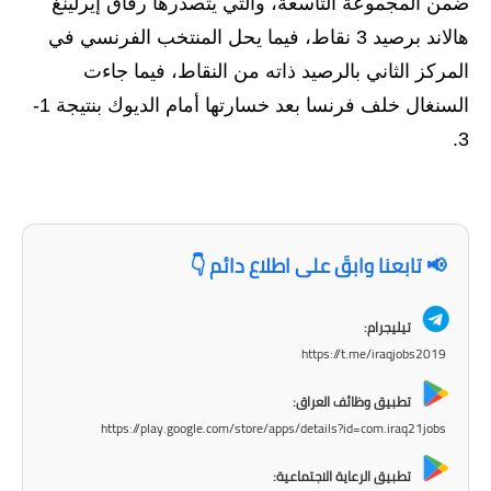
ضمن المجموعة التاسعة، والتي يتصدرها رفاق إيرلينغ
المرحلة الاعدادية
هالاند برصيد 3 نقاط، فيما يحل المنتخب الفرنسي في
ملازم دراسية
المركز الثاني بالرصيد ذاته من النقاط، فيما جاءت
السنغال خلف فرنسا بعد خسارتها أمام الديوك بنتيجة 1-
المرحلة الابتدائية
3.
المرحلة المتوسطة
المرحلة الاعدادية
📢 تابعنا وابقَ على اطلاع دائم 👇
دروس
المرحلة الابتدائية
تيليجرام:
https://t.me/iraqjobs2019
المرحلة المتوسطة
تطبيق وظائف العراق:
المرحلة الاعدادية
https://play.google.com/store/apps/details?id=com.iraq21jobs
مواضيع انشاء
تطبيق الرعاية الاجتماعية: