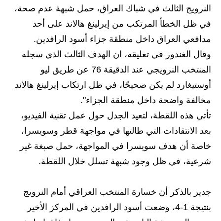
المرحلة الابتدائية
النرويج الثالث في شباك العراق، حمل شبهة عدم صحة،
المرحلة المتوسطة
في ظل الخطأ المرتكب من إيرلينغ هالاند على أحد
مدافعي العراق داخل منطقة جزاء أسود الرافدين.
المرحلة الاعدادية
وقال الغندور في تعليقه، ان الهدف الثالث الذي سجله
مرشحات
المنتخب النرويجي عند الدقيقة 76 عن طريق ليو
أوستيغارد لم يكن صحيحًا، في ظل ارتكاب إيرلينغ هالاند
المرحلة الابتدائية
مخالفة واضحة داخل منطقة الجزاء".
المرحلة المتوسطة
تأتي هذه اللقطة، لتعيد الجدل حول عمل تقنية الفيديو،
بعد الانتقادات التي طالتها في مواجهة قطر وسويسرا،
المرحلة الاعدادية
خاصة أن هدف سويسرا في المواجهة، حمل صبغة غير
كتب مدرسية
شرعية، في ظل وجود شبهة تسلل خلال اللقطة.
المرحلة الابتدائية
جدير بالذكر أن خسارة المنتخب العراقي أمام النرويج
المرحلة المتوسطة
بنتيجة 1-4، وضعت أسود الرافدين في المركز الأخير