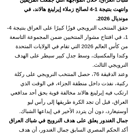
وانتهت بنتيجة 1-4 لصالح زملاء إيرلينغ هالاند، في
الاخبار الاقتصادية
مونديال 2026.
الاخبار الرياضية
حقق المنتخب النرويجي فوزًا كبيرًا على العراق بنتيجة 4-
1، في افتتاح مشوار المنتخبين ضمن المجموعة التاسعة
المدارس
من كأس العالم 2026 التي تقام في الولايات المتحدة
اخبار وقرارات وزارة التربية
وكندا والمكسيك، وسط جدل كبير سيطر على الهدف
النرويجي الثالث.
نتائج الامتحانات
وعند الدقيقة 76، حصل المنتخب النرويجي على ركلة
المرحلة الابتدائية
ركنية، نفذت داخل منطقة الجزاء، في الوقت الذي
المرحلة المتوسطة
ارتكب فيه إيرلينغ هالاند مخالفة قوية بحق أحد مدافعي
العراق، قبل أن تجد الكرة طريقها إلى رأس ليو
المرحلة الاعدادية
أوستيغارد، دون أن يتردد الأخير في إيداعها الشباك.
اسئلة وزارية
جمال الغندور يعلق على هدف النرويج في شباك العراق
أكد الحكم المصري السابق جمال الغندور، أن هدف