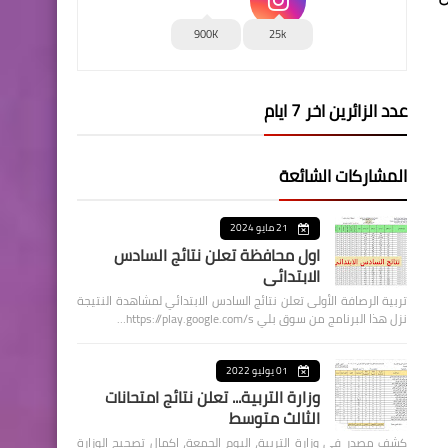
900K
25k
عدد الزائرين اخر 7 ايام
المشاركات الشائعة
21 مايو 2024
اول محافظة تعلن نتائج السادس
الابتدائي
تربية الرصافة الأولى تعلن نتائج السادس الابتدائي لمشاهدة النتيجة
نزل هذا البرنامج من سوق بلي https://play.google.com/s…
01 يوليو 2022
وزارة التربية... تعلن نتائج امتحانات
الثالث متوسط
كشف مصدر في وزارة التربية، اليوم الجمعة، اكمال تصحيح الوزارة