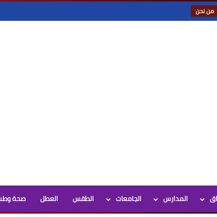
من نحن
اق
المدارس
الجامعات
الطقس
العطل
صحة وطب