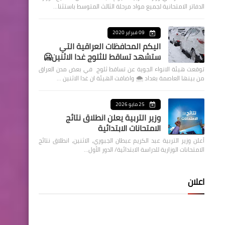
الدفاتر الامتحانية لجميع مواد مرحلة الثالث المتوسط باستثنا…
09 فبراير 2020
اليكم المحافظات العراقية التي
ستشهد تساقط للثلوج غدا الاثنين🥶
توقعت هيئة الانواء الجوية عن تساقط ثلوج في بعض مدن العراق
من بينها العاصمة بغداد ⁦🌨️⁩ واضافت الهيئة ان غدا الاثنين …
25 مايو 2026
وزير التربية يعلن انطلاق نتائج
الامتحانات الابتدائية
أعلن وزير التربية عبد الكريم عبطان الجبوري، الاثنين، انطلاق نتائج
الامتحانات الوزارية للدراسة الابتدائية/ الدور الأول…
اعلان