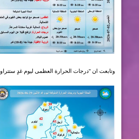
وتابعت ان "درجات الحرارة العظمى ليوم غدٍ ستتراوح بين 39