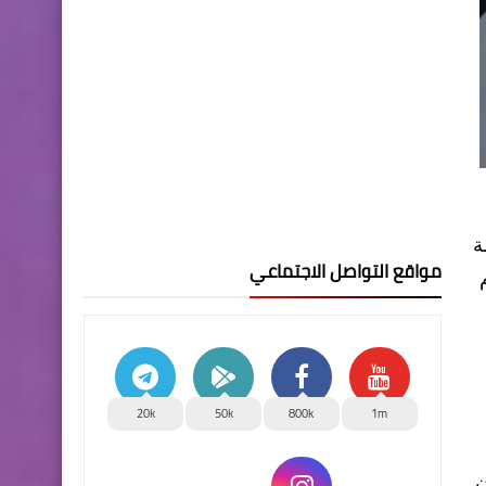
ة
مواقع التواصل الاجتماعي
م
20k
50k
800k
1m
ن