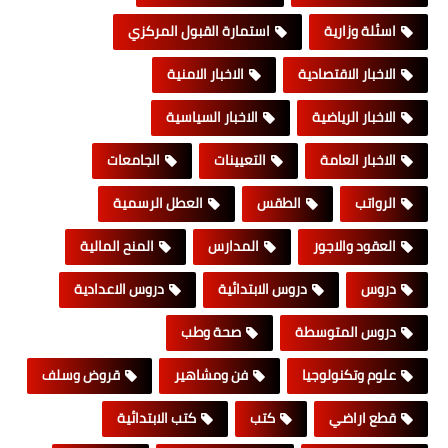
اسئلة وزارية
استمارة القبول المركزي
الاخبار الاقتصادية
الاخبار الامنية
الاخبار الرياضية
الاخبار السياسية
الاخبار العامة
التعيينات
الجامعات
الرواتب
الطقس
العطل الرسمية
العقود والاجور
المدارس
المنح المالية
دروس
دروس الابتدائية
دروس الاعدادية
دروس المتوسطة
صحة وطب
علوم وتكنولوجيا
فن ومشاهير
قروض وسلف
قطع اراضي
كتب
كتب الابتدائية