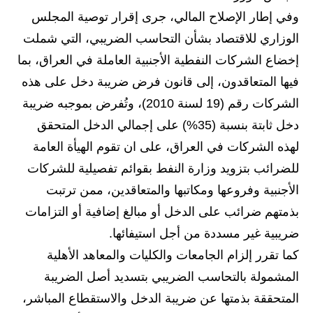
المرحلة الاعدادية
وفي إطار الإصلاح المالي، جرى إقرار توصية المجلس
الوزاري للاقتصاد بشأن التحاسب الضريبي، التي شملت
ملازم دراسية
إخضاع الشركات النفطية الأجنبية العاملة في العراق، بما
المرحلة الابتدائية
فيها المتعاقدون، إلى قانون فرض ضريبة دخل على هذه
الشركات رقم (19 لسنة 2010)، وتُفرض بموجبه ضريبة
المرحلة المتوسطة
دخل ثابتة بنسبة (35%) على إجمالي الدخل المتحقق
المرحلة الاعدادية
لهذه الشركات في العراق، على ان تقوم الهيأة العامة
للضرائب بتزويد وزارة النفط بقوائم تفصيلية للشركات
دروس
الأجنبية وفروعها ومكاتبها والمتعاقدين، ممن ترتبت
المرحلة الابتدائية
بذمتهم ضرائب على الدخل أو مبالغ إضافية أو التزامات
المرحلة المتوسطة
ضريبية غير مسددة من أجل استيفائها.
كما تقرر إلزام الجامعات والكليات والمعاهد الأهلية
المرحلة الاعدادية
المشمولة بالتحاسب الضريبي بتسديد أصل الضريبة
مواضيع انشاء
المتحققة بذمتها عن ضريبة الدخل والاستقطاع المباشر،