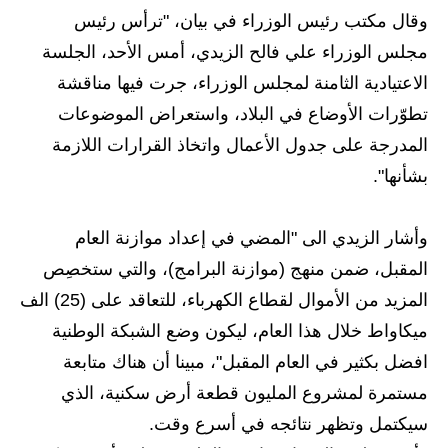
وقال مكتب رئيس الوزراء في بيان، "ترأس رئيس
الاخبار الاقتصادية
مجلس الوزراء علي فالح الزيدي، أمس الأحد، الجلسة
الاخبار الرياضية
الاعتيادية الثامنة لمجلس الوزراء، جرت فيها مناقشة
تطوّرات الأوضاع في البلاد، واستعراض الموضوعات
المدارس
المدرجة على جدول الأعمال واتخاذ القرارات اللازمة
اخبار وقرارات وزارة التربية
بشأنها".
نتائج الامتحانات
وأشار الزيدي الى "المضي في إعداد موازنة العام
المرحلة الابتدائية
المقبل، ضمن منهج (موازنة البرامج)، والتي ستخصِص
المزيد من الأموال لقطاع الكهرباء، للتعاقد على (25) الف
المرحلة المتوسطة
ميكاواط خلال هذا العام، ليكون وضع الشبكة الوطنية
المرحلة الاعدادية
افضل بكثير في العام المقبل"، مبينا أن هناك متابعة
مستمرة لمشروع المليون قطعة أرض سكنية، الذي
اسئلة وزارية
سيكتمل وتظهر نتائجه في أسرع وقت.