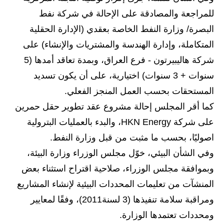
صحة وطب
للمراجعة والمصادقة على الإحالة في شركة نفط
فن ومشاهير
البصرة/ وزارة النفط الخاصة بعقدي (الإدارة الحقلية
العامة
المتكاملة، وإدارة الهندسة والمشتريات والإنشاء) على
شركة هاليبيرتون - فرع العراق، وبمدة تعاقد أمدها (5
سنوات + 3 سنوات) اختيارية، على أن يكون تسديد
المستحقات بحسب العمل المنجز الفعلي.
كما أقر المجلس إحالة مشروع عقد تطوير حقل حمرين
على شركة HKN Energy، والبدء بالعمليات البترولية
اصوليًا، بحسب ما مثبت من قبل وزارة النفط.
وفي الشأن البيئي، خوّل مجلس الوزراء وزارة البيئة،
وبموافقة مجلس الوزراء، صلاحية اقتراح استثناء بعض
المنشآت من تعليمات المحددات البيئية لإنشاء المشاريع
ومراقبة سلامة تنفيذها (3 لسنة2011)، وفقًا لمعايير
ومحددات تعتمدها الوزارة.