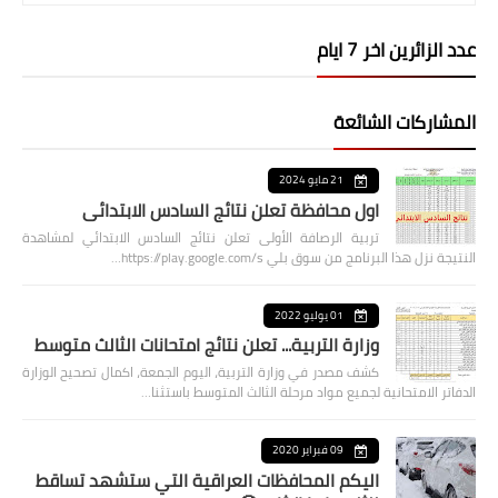
عدد الزائرين اخر 7 ايام
المشاركات الشائعة
21 مايو 2024
اول محافظة تعلن نتائج السادس الابتدائي
تربية الرصافة الأولى تعلن نتائج السادس الابتدائي لمشاهدة
النتيجة نزل هذا البرنامج من سوق بلي https://play.google.com/s…
01 يوليو 2022
وزارة التربية... تعلن نتائج امتحانات الثالث متوسط
كشف مصدر في وزارة التربية، اليوم الجمعة، اكمال تصحيح الوزارة
الدفاتر الامتحانية لجميع مواد مرحلة الثالث المتوسط باستثنا…
09 فبراير 2020
اليكم المحافظات العراقية التي ستشهد تساقط