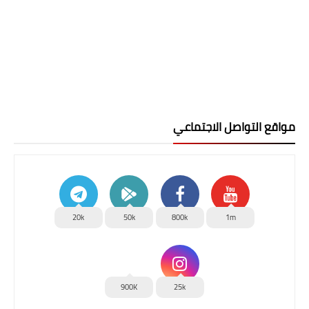
مواقع التواصل الاجتماعي
20k
50k
800k
1m
900K
25k