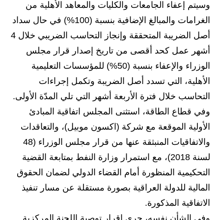
وسيتم إعفاء الجامعات والكليات والمعاهد الأهلية من
المرحلة الابتدائية
الغرامات والمبالغ الإضافية بنسبة (100%) في حال سداد
المرحلة المتوسطة
أصل الضريبة المتحققة وإنجاز التحاسب الضريبي خلال 4
أشهر عمل كحد أقصى من تاريخ إصدار قرار مجلس
المرحلة الاعدادية
الوزراء والإعفاء بنسبة (50%) للمؤسسات التعليمية
الجامعات
الأهلية، التي تسدد أصل الضريبة وتكمل إجراءات
التحاسب خلال فترة الأربعة أشهر التي تلي المدّة الأولى.
اخبار وقرارات وزارة التعليم
وفي قطاع الطاقة، استثنى المجلس اتفاقية المبادئ
العالي
الأولية الموقعة مع شركة (اكسون موبيل)، والتعاقدات
استمارة القبول المركزي
والاتفاقيات المنبثقة عنها من قرار مجلس الوزراء (48
لسنة 2018)، مع استمرار وزارة النفط بمتابعة القضية
نتائج القبول المركزي
التحكيمية المنظورة أمام القضاء الدولي لضمان الحقوق
الطقس
المالية للدولة العراقية بصورة مستقلة عن مسار تنفيذ
العطل
الاتفاقية المذكورة.
وفي الشأن نفسه، جرى إقرار توصية اللجنة المركزية