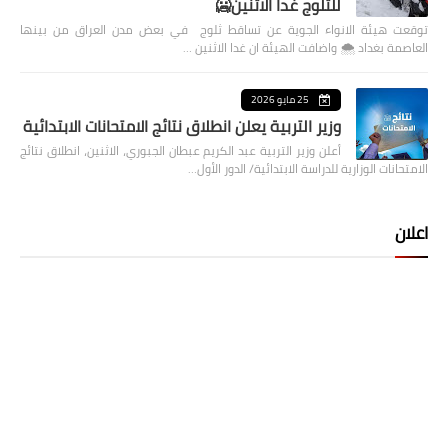
للثلوج غدا الاثنين🥶
توقعت هيئة الانواء الجوية عن تساقط ثلوج في بعض مدن العراق من بينها
العاصمة بغداد ⁦🌨️⁩ واضافت الهيئة ان غدا الاثنين …
25 مايو 2026
وزير التربية يعلن انطلاق نتائج الامتحانات الابتدائية
أعلن وزير التربية عبد الكريم عبطان الجبوري، الاثنين، انطلاق نتائج
الامتحانات الوزارية للدراسة الابتدائية/ الدور الأول…
اعلان