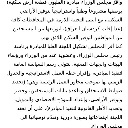
المرحلة الابتدائية
وأقرّ مجلس الوزراء مبادرة (المليون قطعة أرض سكنية)
بوصفها مشروعاً وطنياً واستراتيجياً لتوفير الأراضي
المرحلة المتوسطة
السكنية، مع البنى التحتية اللازمة في المحافظات كافة
المرحلة الاعدادية
(عدا إقليم كردستان العراق)، لتوزيعها بين المستحقين
من المواطنين لتوفير السكن اللائق بهم.
مرشحات
كما أقر المجلس تشكيل اللجنة العليا للمبادرة برئاسة
المرحلة الابتدائية
رئيس مجلس الوزراء، وعضوية عدد من الوزراء ورؤساء
الهيئات والجهات المعنية، لتتولى رسم السياسة العامة
المرحلة المتوسطة
لتنفيذ المبادرة، وإقرار خطة العمل الاستراتيجية والجدول
المرحلة الاعدادية
الزمني لها بموجب محاور العمل الرئيسة وهي؛ (تحديد
ضوابط الاستحقاق وقاعدة بيانات المستحقين، وحصر
كتب مدرسية
وتوفير الأراضي، وإعداد النموذج الاقتصادي والتمويل،
المرحلة الابتدائية
وتحديد الأطر القانونية لتنفيذ المبادرة)، على أن تعقد
اللجنة اجتماعاتها بصورة دورية وتقدّم توصياتها الى
المرحلة المتوسطة
مجلس الوزراء.